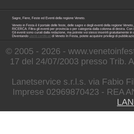
Sagre, Fiere, Feste ed Eventi della regione Veneto.
Veneto in Festa è il portale delle feste, delle sagre e degli eventi della regione Ven
RICERCA: Filtra gli eventi per provincia o per categoria dalla colonna di destra. Con i
Gli eventi sono curati dalla redazione, ma potrete voi stessi inserirli gratuitamente i
Diventando
utenti certificati
di Veneto In Festa, potete acquisire privilegi di pubblicaz
© 2005 - 2026 - www.venetoinfest
17 del 24/07/2003 presso Trib. 
Lanetservice s.r.l.s. via Fabio Fi
Imprese 02969870423 - REA A
LAN