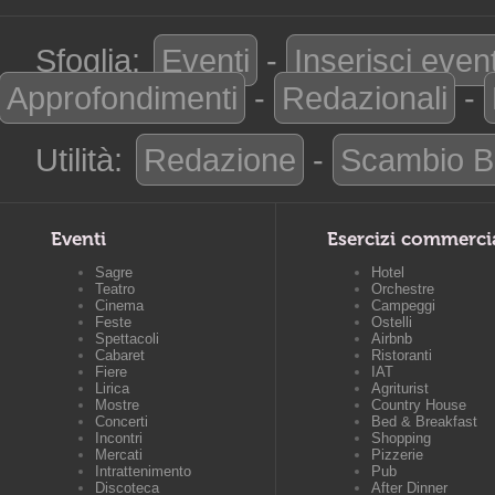
Sfoglia:
Eventi
-
Inserisci even
Approfondimenti
-
Redazionali
-
Utilità:
Redazione
-
Scambio B
Eventi
Esercizi commerci
Sagre
Hotel
Teatro
Orchestre
Cinema
Campeggi
Feste
Ostelli
Spettacoli
Airbnb
Cabaret
Ristoranti
Fiere
IAT
Lirica
Agriturist
Mostre
Country House
Concerti
Bed & Breakfast
Incontri
Shopping
Mercati
Pizzerie
Intrattenimento
Pub
Discoteca
After Dinner