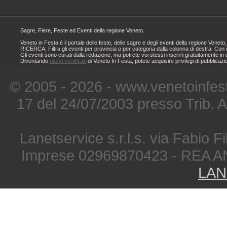
Sagre, Fiere, Feste ed Eventi della regione Veneto.
Veneto in Festa è il portale delle feste, delle sagre e degli eventi della regione Ven
RICERCA: Filtra gli eventi per provincia o per categoria dalla colonna di destra. Con i
Gli eventi sono curati dalla redazione, ma potrete voi stessi inserirli gratuitamente i
Diventando
utenti certificati
di Veneto In Festa, potete acquisire privilegi di pubblicaz
© 2005 - 2026 - www.venetoinfest
17 del 24/07/2003 presso Trib. 
Lanetservice s.r.l.s. via Fabio Fi
Imprese 02969870423 - REA A
LAN