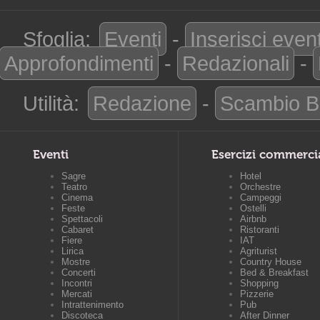
Sfoglia:
Eventi
-
Inserisci even
Approfondimenti
-
Redazionali
-
Utilità:
Redazione
-
Scambio B
Eventi
Esercizi commerci
Sagre
Hotel
Teatro
Orchestre
Cinema
Campeggi
Feste
Ostelli
Spettacoli
Airbnb
Cabaret
Ristoranti
Fiere
IAT
Lirica
Agriturist
Mostre
Country House
Concerti
Bed & Breakfast
Incontri
Shopping
Mercati
Pizzerie
Intrattenimento
Pub
Discoteca
After Dinner