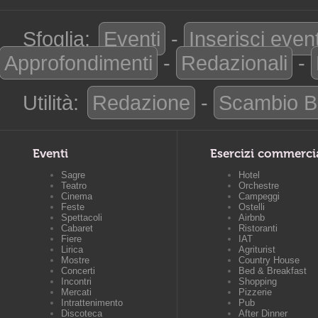
Sfoglia:
Eventi
-
Inserisci even
Approfondimenti
-
Redazionali
-
Utilità:
Redazione
-
Scambio B
Eventi
Esercizi commerci
Sagre
Hotel
Teatro
Orchestre
Cinema
Campeggi
Feste
Ostelli
Spettacoli
Airbnb
Cabaret
Ristoranti
Fiere
IAT
Lirica
Agriturist
Mostre
Country House
Concerti
Bed & Breakfast
Incontri
Shopping
Mercati
Pizzerie
Intrattenimento
Pub
Discoteca
After Dinner