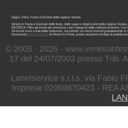
Sagre, Fiere, Feste ed Eventi della regione Veneto.
Veneto in Festa è il portale delle feste, delle sagre e degli eventi della regione Ven
RICERCA: Filtra gli eventi per provincia o per categoria dalla colonna di destra. Con i
Gli eventi sono curati dalla redazione, ma potrete voi stessi inserirli gratuitamente i
Diventando
utenti certificati
di Veneto In Festa, potete acquisire privilegi di pubblicaz
© 2005 - 2026 - www.venetoinfest
17 del 24/07/2003 presso Trib. 
Lanetservice s.r.l.s. via Fabio Fi
Imprese 02969870423 - REA A
LAN