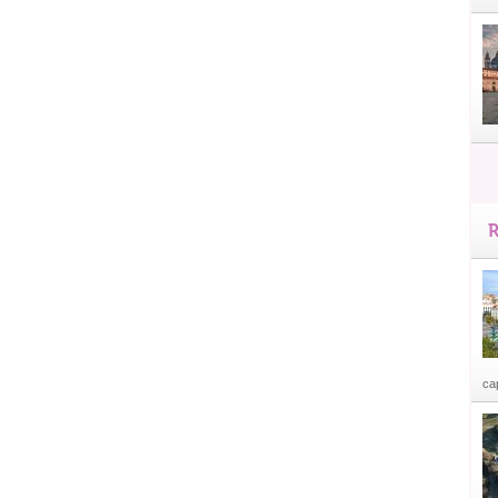
R
cap