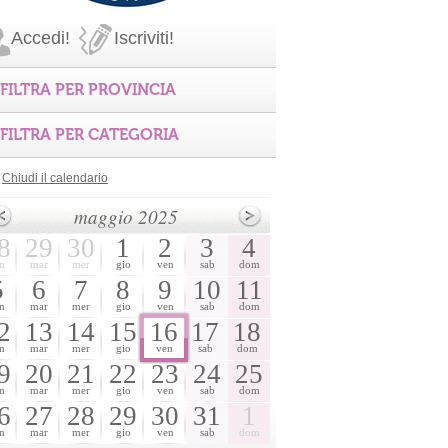
Accedi!
Iscriviti!
FILTRA PER PROVINCIA
FILTRA PER CATEGORIA
Chiudi il calendario
maggio 2025
8
29
30
1
2
3
4
n
mar
mer
gio
ven
sab
dom
5
6
7
8
9
10
11
n
mar
mer
gio
ven
sab
dom
2
13
14
15
16
17
18
n
mar
mer
gio
ven
sab
dom
9
20
21
22
23
24
25
n
mar
mer
gio
ven
sab
dom
6
27
28
29
30
31
1
n
mar
mer
gio
ven
sab
dom