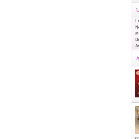
U
L
No
Me
D
A
A
eve