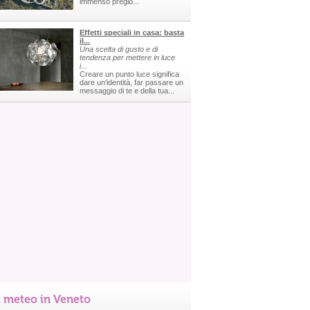
immenso pregio...
Effetti speciali in casa: basta
il...
Una scelta di gusto e di
tendenza per mettere in luce
i...
Creare un punto luce significa
dare un'identità, far passare un
messaggio di te e della tua...
l meteo in Veneto