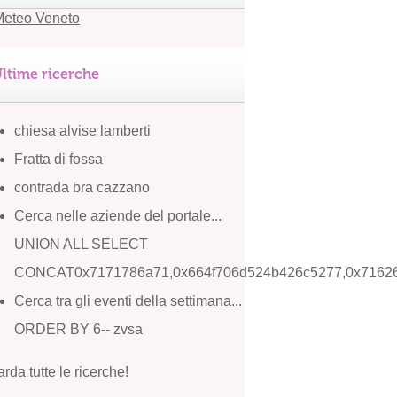
ltime ricerche
chiesa alvise lamberti
Fratta di fossa
contrada bra cazzano
Cerca nelle aziende del portale...
UNION ALL SELECT
CONCAT0x7171786a71,0x664f706d524b426c5277,0x7162
Cerca tra gli eventi della settimana...
ORDER BY 6-- zvsa
rda tutte le ricerche!