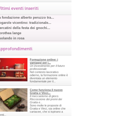
ltimi eventi inseriti
a fondazione alberto peruzzo tra...
garole vicentino: tradizionale...
rcatini della festa dei gnochi...
orothea lange
solando in rosa
pprofondimenti
Formazione online: i
vantaggi per i...
Un investimento per il futuro
professionale
Nel contesto lavorativo
odierno, la formazione online è
diventata un elemento
fondamentale per il...
Come funziona il nuovo
Gratta e Vinci...
Il meccanismo di gioco.
Riscossione dei premi dei
Gratta e...
Sono molte le proposte di
Gratta e Vinci, sia online che
cartacee, che si ispirano a
nti...