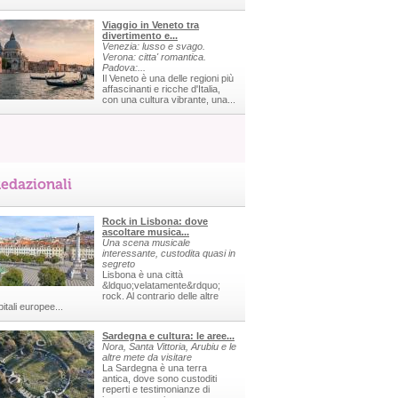
Viaggio in Veneto tra
divertimento e...
Venezia: lusso e svago.
Verona: citta' romantica.
Padova:...
Il Veneto è una delle regioni più
affascinanti e ricche d'Italia,
con una cultura vibrante, una...
edazionali
Rock in Lisbona: dove
ascoltare musica...
Una scena musicale
interessante, custodita quasi in
segreto
Lisbona è una città
&ldquo;velatamente&rdquo;
rock. Al contrario delle altre
itali europee...
Sardegna e cultura: le aree...
Nora, Santa Vittoria, Arubiu e le
altre mete da visitare
La Sardegna è una terra
antica, dove sono custoditi
reperti e testimonianze di