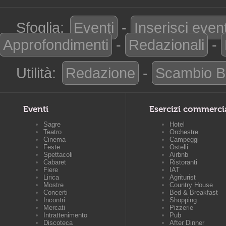
Sfoglia:
Eventi
-
Inserisci even
Approfondimenti
-
Redazionali
-
Utilità:
Redazione
-
Scambio B
Eventi
Esercizi commerci
Sagre
Hotel
Teatro
Orchestre
Cinema
Campeggi
Feste
Ostelli
Spettacoli
Airbnb
Cabaret
Ristoranti
Fiere
IAT
Lirica
Agriturist
Mostre
Country House
Concerti
Bed & Breakfast
Incontri
Shopping
Mercati
Pizzerie
Intrattenimento
Pub
Discoteca
After Dinner