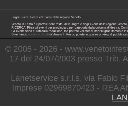
Sagre, Fiere, Feste ed Eventi della regione Veneto.
Veneto in Festa è il portale delle feste, delle sagre e degli eventi della regione Ven
RICERCA: Filtra gli eventi per provincia o per categoria dalla colonna di destra. Con i
Gli eventi sono curati dalla redazione, ma potrete voi stessi inserirli gratuitamente i
Diventando
utenti certificati
di Veneto In Festa, potete acquisire privilegi di pubblicaz
© 2005 - 2026 - www.venetoinfest
17 del 24/07/2003 presso Trib. 
Lanetservice s.r.l.s. via Fabio Fi
Imprese 02969870423 - REA A
LAN