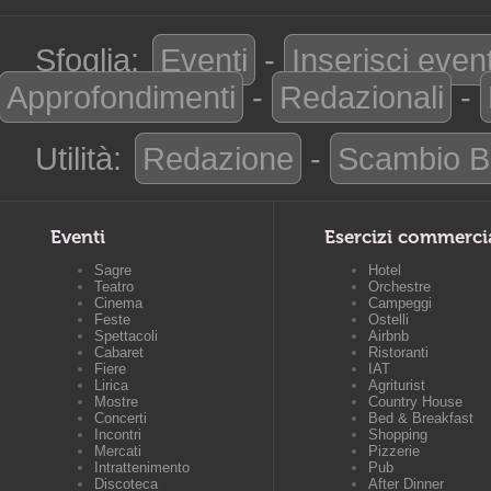
Sfoglia:
Eventi
-
Inserisci even
Approfondimenti
-
Redazionali
-
Utilità:
Redazione
-
Scambio B
Eventi
Esercizi commerci
Sagre
Hotel
Teatro
Orchestre
Cinema
Campeggi
Feste
Ostelli
Spettacoli
Airbnb
Cabaret
Ristoranti
Fiere
IAT
Lirica
Agriturist
Mostre
Country House
Concerti
Bed & Breakfast
Incontri
Shopping
Mercati
Pizzerie
Intrattenimento
Pub
Discoteca
After Dinner