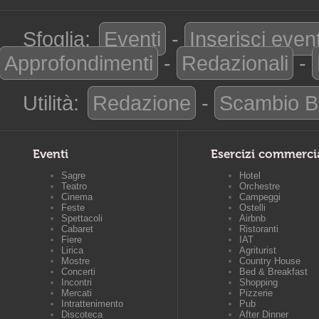
Sfoglia:
Eventi
-
Inserisci even
Approfondimenti
-
Redazionali
-
Utilità:
Redazione
-
Scambio B
Eventi
Esercizi commerci
Sagre
Hotel
Teatro
Orchestre
Cinema
Campeggi
Feste
Ostelli
Spettacoli
Airbnb
Cabaret
Ristoranti
Fiere
IAT
Lirica
Agriturist
Mostre
Country House
Concerti
Bed & Breakfast
Incontri
Shopping
Mercati
Pizzerie
Intrattenimento
Pub
Discoteca
After Dinner