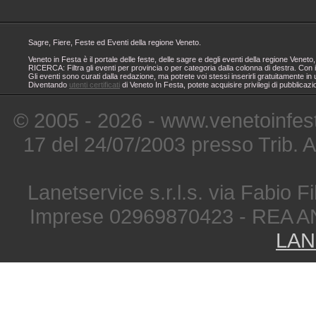
Sagre, Fiere, Feste ed Eventi della regione Veneto.
Veneto in Festa è il portale delle feste, delle sagre e degli eventi della regione Ven
RICERCA: Filtra gli eventi per provincia o per categoria dalla colonna di destra. Con i
Gli eventi sono curati dalla redazione, ma potrete voi stessi inserirli gratuitamente i
Diventando
utenti certificati
di Veneto In Festa, potete acquisire privilegi di pubblicaz
© 2005 - 2026 - www.venetoinfest
17 del 24/07/2003 presso Trib. 
Lanetservice s.r.l.s. via Fabio Fi
Imprese 02969870423 - REA A
LAN