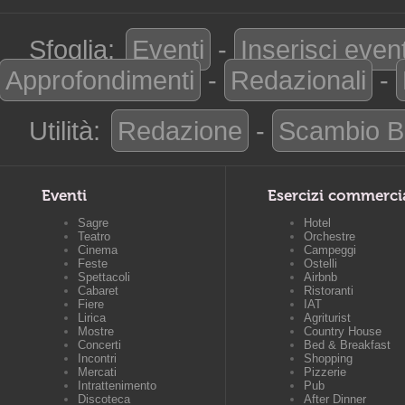
Sfoglia:
Eventi
-
Inserisci even
Approfondimenti
-
Redazionali
-
Utilità:
Redazione
-
Scambio B
Eventi
Esercizi commerci
Sagre
Hotel
Teatro
Orchestre
Cinema
Campeggi
Feste
Ostelli
Spettacoli
Airbnb
Cabaret
Ristoranti
Fiere
IAT
Lirica
Agriturist
Mostre
Country House
Concerti
Bed & Breakfast
Incontri
Shopping
Mercati
Pizzerie
Intrattenimento
Pub
Discoteca
After Dinner