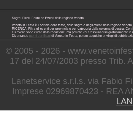
Sagre, Fiere, Feste ed Eventi della regione Veneto.
Veneto in Festa è il portale delle feste, delle sagre e degli eventi della regione Ven
RICERCA: Filtra gli eventi per provincia o per categoria dalla colonna di destra. Con i
Gli eventi sono curati dalla redazione, ma potrete voi stessi inserirli gratuitamente i
Diventando
utenti certificati
di Veneto In Festa, potete acquisire privilegi di pubblicaz
© 2005 - 2026 - www.venetoinfest
17 del 24/07/2003 presso Trib. 
Lanetservice s.r.l.s. via Fabio Fi
Imprese 02969870423 - REA A
LAN