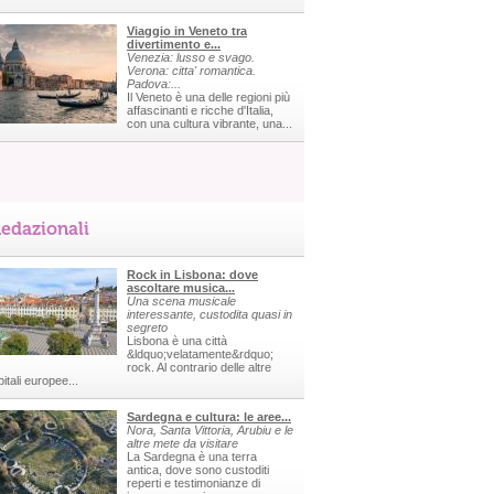
Viaggio in Veneto tra
divertimento e...
Venezia: lusso e svago.
Verona: citta' romantica.
Padova:...
Il Veneto è una delle regioni più
affascinanti e ricche d'Italia,
con una cultura vibrante, una...
edazionali
Rock in Lisbona: dove
ascoltare musica...
Una scena musicale
interessante, custodita quasi in
segreto
Lisbona è una città
&ldquo;velatamente&rdquo;
rock. Al contrario delle altre
itali europee...
Sardegna e cultura: le aree...
Nora, Santa Vittoria, Arubiu e le
altre mete da visitare
La Sardegna è una terra
antica, dove sono custoditi
reperti e testimonianze di