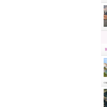
R
cap