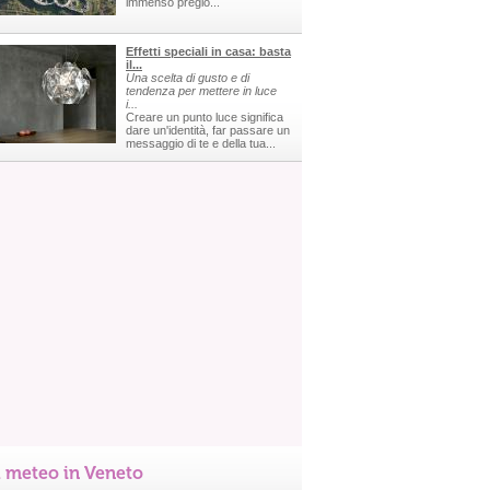
immenso pregio...
Effetti speciali in casa: basta
il...
Una scelta di gusto e di
tendenza per mettere in luce
i...
Creare un punto luce significa
dare un'identità, far passare un
messaggio di te e della tua...
l meteo in Veneto