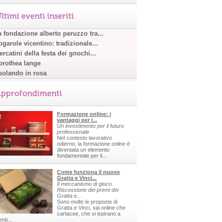
ltimi eventi inseriti
a fondazione alberto peruzzo tra...
garole vicentino: tradizionale...
rcatini della festa dei gnochi...
orothea lange
solando in rosa
pprofondimenti
Formazione online: i
vantaggi per i...
Un investimento per il futuro
professionale
Nel contesto lavorativo
odierno, la formazione online è
diventata un elemento
fondamentale per il...
Come funziona il nuovo
Gratta e Vinci...
Il meccanismo di gioco.
Riscossione dei premi dei
Gratta e...
Sono molte le proposte di
Gratta e Vinci, sia online che
cartacee, che si ispirano a
nti...