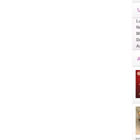
U
L
No
Me
D
A
A
eve