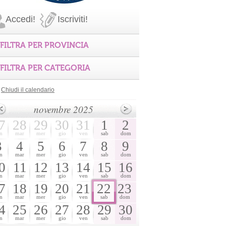
Accedi!
Iscriviti!
FILTRA PER PROVINCIA
FILTRA PER CATEGORIA
Chiudi il calendario
novembre 2025
7
28
29
30
31
1
2
n
mar
mer
gio
ven
sab
dom
3
4
5
6
7
8
9
n
mar
mer
gio
ven
sab
dom
0
11
12
13
14
15
16
n
mar
mer
gio
ven
sab
dom
7
18
19
20
21
22
23
n
mar
mer
gio
ven
sab
dom
4
25
26
27
28
29
30
n
mar
mer
gio
ven
sab
dom