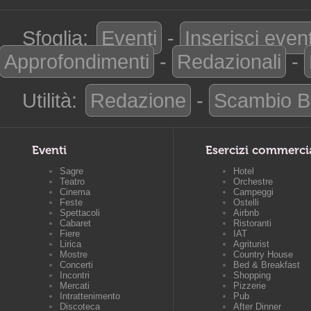
Sfoglia:
Eventi
-
Inserisci even
Approfondimenti
-
Redazionali
-
Utilità:
Redazione
-
Scambio B
Eventi
Esercizi commerci
Sagre
Hotel
Teatro
Orchestre
Cinema
Campeggi
Feste
Ostelli
Spettacoli
Airbnb
Cabaret
Ristoranti
Fiere
IAT
Lirica
Agriturist
Mostre
Country House
Concerti
Bed & Breakfast
Incontri
Shopping
Mercati
Pizzerie
Intrattenimento
Pub
Discoteca
After Dinner