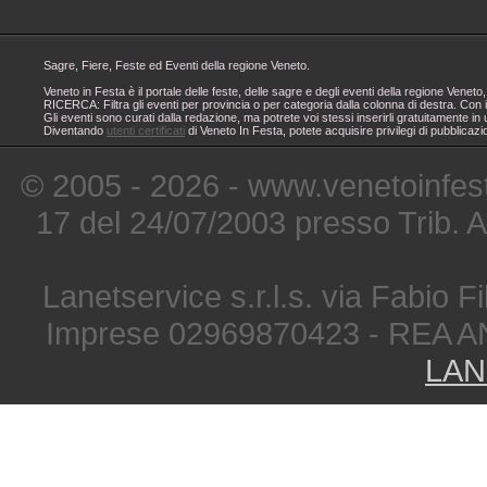
Sagre, Fiere, Feste ed Eventi della regione Veneto.
Veneto in Festa è il portale delle feste, delle sagre e degli eventi della regione Ven
RICERCA: Filtra gli eventi per provincia o per categoria dalla colonna di destra. Con i
Gli eventi sono curati dalla redazione, ma potrete voi stessi inserirli gratuitamente i
Diventando
utenti certificati
di Veneto In Festa, potete acquisire privilegi di pubblicaz
© 2005 - 2026 - www.venetoinfest
17 del 24/07/2003 presso Trib. 
Lanetservice s.r.l.s. via Fabio Fi
Imprese 02969870423 - REA A
LAN