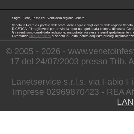
Sagre, Fiere, Feste ed Eventi della regione Veneto.
Veneto in Festa è il portale delle feste, delle sagre e degli eventi della regione Ven
RICERCA: Filtra gli eventi per provincia o per categoria dalla colonna di destra. Con i
Gli eventi sono curati dalla redazione, ma potrete voi stessi inserirli gratuitamente i
Diventando
utenti certificati
di Veneto In Festa, potete acquisire privilegi di pubblicaz
© 2005 - 2026 - www.venetoinfest
17 del 24/07/2003 presso Trib. 
Lanetservice s.r.l.s. via Fabio Fi
Imprese 02969870423 - REA A
LAN