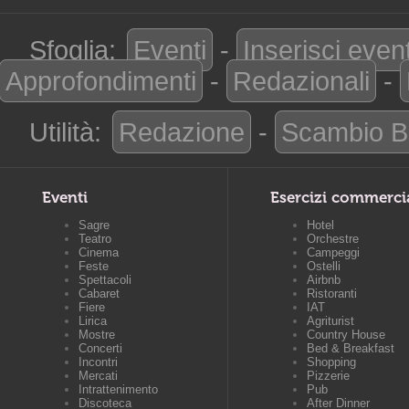
Sfoglia:
Eventi
-
Inserisci even
Approfondimenti
-
Redazionali
-
Utilità:
Redazione
-
Scambio B
Eventi
Esercizi commerci
Sagre
Hotel
Teatro
Orchestre
Cinema
Campeggi
Feste
Ostelli
Spettacoli
Airbnb
Cabaret
Ristoranti
Fiere
IAT
Lirica
Agriturist
Mostre
Country House
Concerti
Bed & Breakfast
Incontri
Shopping
Mercati
Pizzerie
Intrattenimento
Pub
Discoteca
After Dinner