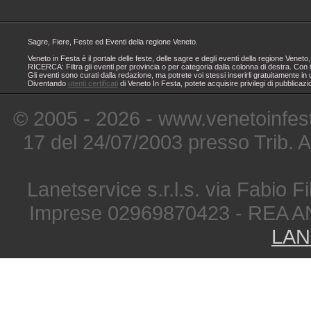
Sagre, Fiere, Feste ed Eventi della regione Veneto.
Veneto in Festa è il portale delle feste, delle sagre e degli eventi della regione Ven
RICERCA: Filtra gli eventi per provincia o per categoria dalla colonna di destra. Con i
Gli eventi sono curati dalla redazione, ma potrete voi stessi inserirli gratuitamente i
Diventando
utenti certificati
di Veneto In Festa, potete acquisire privilegi di pubblicaz
© 2005 - 2026 - www.venetoinfest
17 del 24/07/2003 presso Trib. 
Lanetservice s.r.l.s. via Fabio Fi
Imprese 02969870423 - REA A
LAN