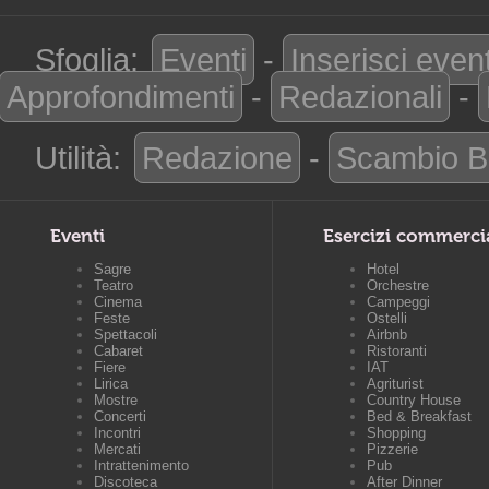
Sfoglia:
Eventi
-
Inserisci even
Approfondimenti
-
Redazionali
-
Utilità:
Redazione
-
Scambio B
Eventi
Esercizi commerci
Sagre
Hotel
Teatro
Orchestre
Cinema
Campeggi
Feste
Ostelli
Spettacoli
Airbnb
Cabaret
Ristoranti
Fiere
IAT
Lirica
Agriturist
Mostre
Country House
Concerti
Bed & Breakfast
Incontri
Shopping
Mercati
Pizzerie
Intrattenimento
Pub
Discoteca
After Dinner