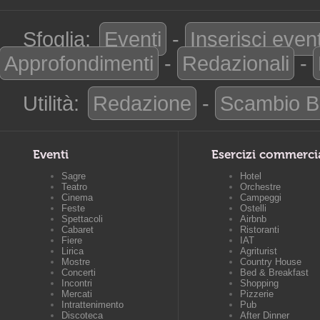
Sfoglia:
Eventi
-
Inserisci even
Approfondimenti
-
Redazionali
-
Utilità:
Redazione
-
Scambio B
Eventi
Esercizi commerci
Sagre
Hotel
Teatro
Orchestre
Cinema
Campeggi
Feste
Ostelli
Spettacoli
Airbnb
Cabaret
Ristoranti
Fiere
IAT
Lirica
Agriturist
Mostre
Country House
Concerti
Bed & Breakfast
Incontri
Shopping
Mercati
Pizzerie
Intrattenimento
Pub
Discoteca
After Dinner