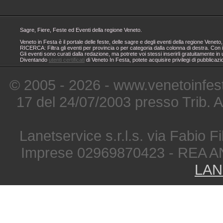
Sagre, Fiere, Feste ed Eventi della regione Veneto.
Veneto in Festa è il portale delle feste, delle sagre e degli eventi della regione Ven
RICERCA: Filtra gli eventi per provincia o per categoria dalla colonna di destra. Con i
Gli eventi sono curati dalla redazione, ma potrete voi stessi inserirli gratuitamente i
Diventando
utenti certificati
di Veneto In Festa, potete acquisire privilegi di pubblicaz
© 2005 - 2026 - www.venetoinfest
17 del 24/07/2003 presso Trib. 
Lanetservice s.r.l.s. via Fabio Fi
Imprese 02969870423 - REA A
LAN