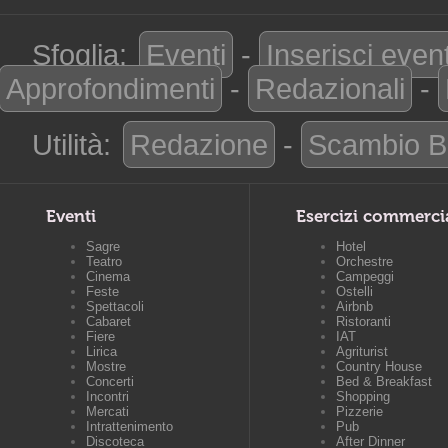
Sfoglia:
Eventi
-
Inserisci even
Approfondimenti
-
Redazionali
-
Utilità:
Redazione
-
Scambio B
Eventi
Esercizi commerci
Sagre
Hotel
Teatro
Orchestre
Cinema
Campeggi
Feste
Ostelli
Spettacoli
Airbnb
Cabaret
Ristoranti
Fiere
IAT
Lirica
Agriturist
Mostre
Country House
Concerti
Bed & Breakfast
Incontri
Shopping
Mercati
Pizzerie
Intrattenimento
Pub
Discoteca
After Dinner