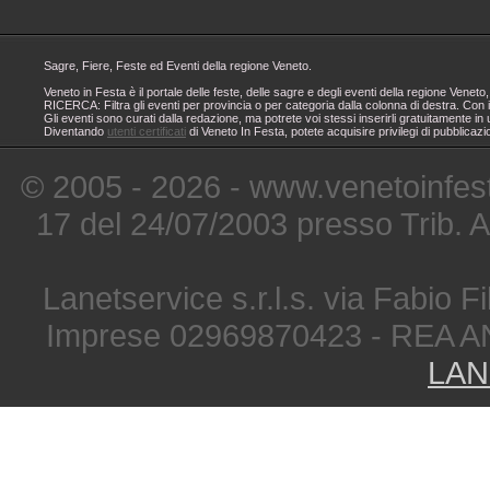
Sagre, Fiere, Feste ed Eventi della regione Veneto.
Veneto in Festa è il portale delle feste, delle sagre e degli eventi della regione Ven
RICERCA: Filtra gli eventi per provincia o per categoria dalla colonna di destra. Con i
Gli eventi sono curati dalla redazione, ma potrete voi stessi inserirli gratuitamente i
Diventando
utenti certificati
di Veneto In Festa, potete acquisire privilegi di pubblicaz
© 2005 - 2026 - www.venetoinfest
17 del 24/07/2003 presso Trib. 
Lanetservice s.r.l.s. via Fabio Fi
Imprese 02969870423 - REA A
LAN