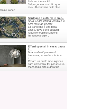
Lisbona è una città
&ldquo;velatamente&rdquo;
rock. Al contrario delle altre
itali europee...
Sardegna e cultura: le aree...
Nora, Santa Vittoria, Arubiu e le
altre mete da visitare
La Sardegna è una terra
antica, dove sono custoditi
reperti e testimonianze di
immenso pregio...
Effetti speciali in casa: basta
il...
Una scelta di gusto e di
tendenza per mettere in luce
i...
Creare un punto luce significa
dare un'identità, far passare un
messaggio di te e della tua...