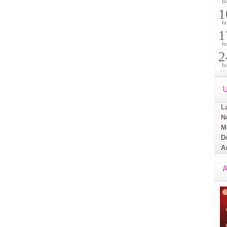
lu
1
lu
1
lu
2
lu
U
L
No
Me
D
A
A