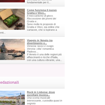
fondamentale per il...
Come funziona il nuovo
Gratta e Vinci...
Il meccanismo di gioco.
Riscossione dei premi dei
Gratta e...
Sono molte le proposte di
Gratta e Vinci, sia online che
cartacee, che si ispirano a
nti...
Viaggio in Veneto tra
divertimento e...
Venezia: lusso e svago.
Verona: citta' romantica.
Padova:...
Il Veneto è una delle regioni più
affascinanti e ricche d'Italia,
con una cultura vibrante, una...
edazionali
Rock in Lisbona: dove
ascoltare musica...
Una scena musicale
interessante, custodita quasi in
segreto