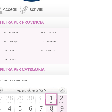
Accedi!
Iscriviti!
FILTRA PER PROVINCIA
BL - Belluno
PD - Padova
RO - Rovigo
TV - Treviso
VE - Venezia
VI - Vicenza
VR - Verona
FILTRA PER CATEGORIA
Chiudi il calendario
novembre 2025
7
28
29
30
31
1
2
n
mar
mer
gio
ven
sab
dom
3
4
5
6
7
8
9