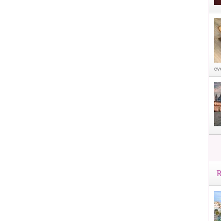
eve
R