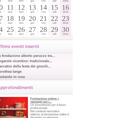
n
mar
mer
gio
ven
sab
dom
0
11
12
13
14
15
16
n
mar
mer
gio
ven
sab
dom
7
18
19
20
21
22
23
n
mar
mer
gio
ven
sab
dom
4
25
26
27
28
29
30
n
mar
mer
gio
ven
sab
dom
ltimi eventi inseriti
a fondazione alberto peruzzo tra...
garole vicentino: tradizionale...
rcatini della festa dei gnochi...
orothea lange
solando in rosa
pprofondimenti
Formazione online: i
vantaggi per i...
Un investimento per il futuro
professionale
Nel contesto lavorativo
odierno, la formazione online è
diventata un elemento