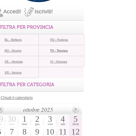
Accedi!
Iscriviti!
FILTRA PER PROVINCIA
BL - Belluno
PD - Padova
RO - Rovigo
TV - Treviso
VE - Venezia
VI - Vicenza
VR - Verona
FILTRA PER CATEGORIA
Chiudi il calendario
ottobre 2025
9
30
1
2
3
4
5
n
mar
mer
gio
ven
sab
dom
6
7
8
9
10
11
12