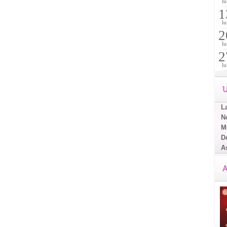
lu
1
lu
2
lu
2
lu
U
L
No
Me
D
A
A