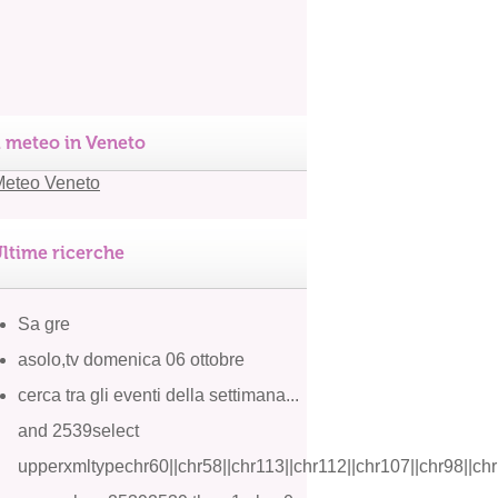
l meteo in Veneto
ltime ricerche
Sa gre
asolo,tv domenica 06 ottobre
cerca tra gli eventi della settimana...
and 2539select
upperxmltypechr60||chr58||chr113||chr112||chr107||chr98||chr