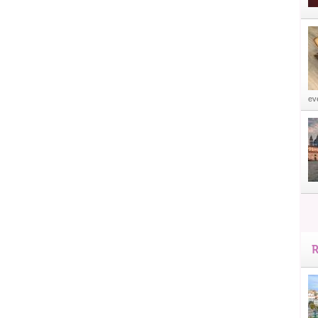
eve
R