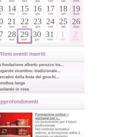
n
mar
mer
gio
ven
sab
dom
3
14
15
16
17
18
19
n
mar
mer
gio
ven
sab
dom
0
21
22
23
24
25
26
n
mar
mer
gio
ven
sab
dom
7
28
29
30
31
1
2
n
mar
mer
gio
ven
sab
dom
ltimi eventi inseriti
a fondazione alberto peruzzo tra...
garole vicentino: tradizionale...
rcatini della festa dei gnochi...
orothea lange
solando in rosa
pprofondimenti
Formazione online: i
vantaggi per i...
Un investimento per il futuro
professionale
Nel contesto lavorativo
odierno, la formazione online è
diventata un elemento