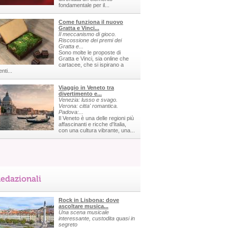
fondamentale per il...
Come funziona il nuovo
Gratta e Vinci...
Il meccanismo di gioco.
Riscossione dei premi dei
Gratta e...
Sono molte le proposte di
Gratta e Vinci, sia online che
cartacee, che si ispirano a
nti...
Viaggio in Veneto tra
divertimento e...
Venezia: lusso e svago.
Verona: citta' romantica.
Padova:...
Il Veneto è una delle regioni più
affascinanti e ricche d'Italia,
con una cultura vibrante, una...
edazionali
Rock in Lisbona: dove
ascoltare musica...
Una scena musicale
interessante, custodita quasi in
segreto