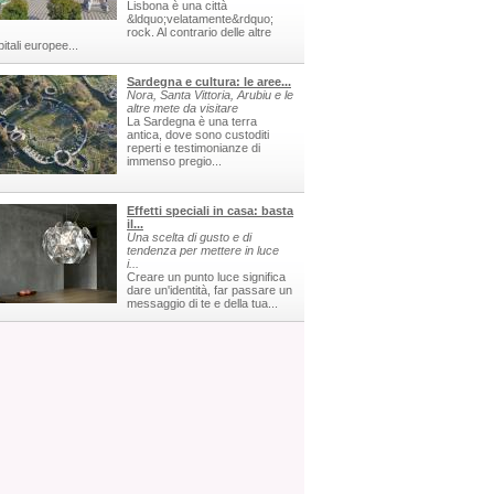
Lisbona è una città
&ldquo;velatamente&rdquo;
rock. Al contrario delle altre
itali europee...
Sardegna e cultura: le aree...
Nora, Santa Vittoria, Arubiu e le
altre mete da visitare
La Sardegna è una terra
antica, dove sono custoditi
reperti e testimonianze di
immenso pregio...
Effetti speciali in casa: basta
il...
Una scelta di gusto e di
tendenza per mettere in luce
i...
Creare un punto luce significa
dare un'identità, far passare un
messaggio di te e della tua...