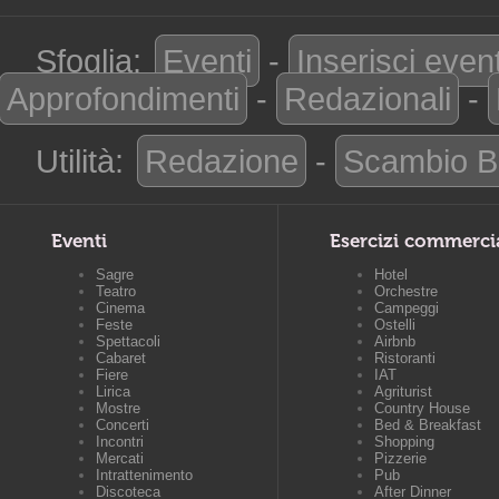
Sfoglia:
Eventi
-
Inserisci even
Approfondimenti
-
Redazionali
-
Utilità:
Redazione
-
Scambio B
Eventi
Esercizi commerci
Sagre
Hotel
Teatro
Orchestre
Cinema
Campeggi
Feste
Ostelli
Spettacoli
Airbnb
Cabaret
Ristoranti
Fiere
IAT
Lirica
Agriturist
Mostre
Country House
Concerti
Bed & Breakfast
Incontri
Shopping
Mercati
Pizzerie
Intrattenimento
Pub
Discoteca
After Dinner