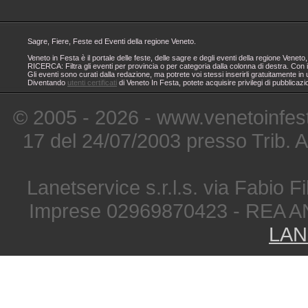
Sagre, Fiere, Feste ed Eventi della regione Veneto.
Veneto in Festa è il portale delle feste, delle sagre e degli eventi della regione Ven
RICERCA: Filtra gli eventi per provincia o per categoria dalla colonna di destra. Con i
Gli eventi sono curati dalla redazione, ma potrete voi stessi inserirli gratuitamente i
Diventando
utenti certificati
di Veneto In Festa, potete acquisire privilegi di pubblicaz
© 2005 - 2026 - www.venetoinfest
17 del 24/07/2003 presso Trib. 
Lanetservice s.r.l.s. via Fabio Fi
Imprese 02969870423 - REA A
LAN