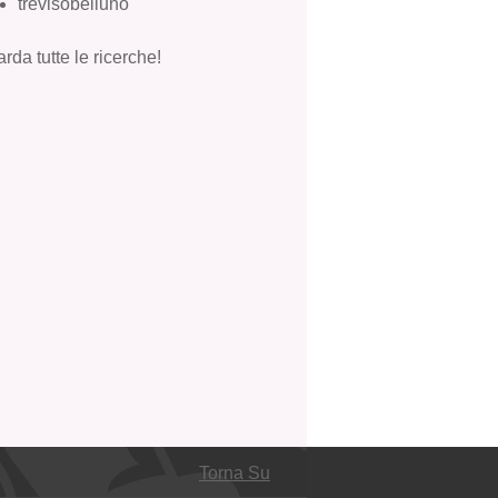
trevisobelluno
rda tutte le ricerche!
Torna Su