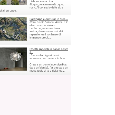
Lisbona è una città
&ldquo;velatamente&rdquo;
rock. Al contrario delle altre
itali europee...
Sardegna e cultura: le aree...
Nora, Santa Vittoria, Arubiu e le
altre mete da visitare
La Sardegna è una terra
antica, dove sono custoditi
reperti e testimonianze di
immenso pregio...
Effetti speciali in casa: basta
il...
Una scelta di gusto e di
tendenza per mettere in luce
i...
Creare un punto luce significa
dare un'identità, far passare un
messaggio di te e della tua...