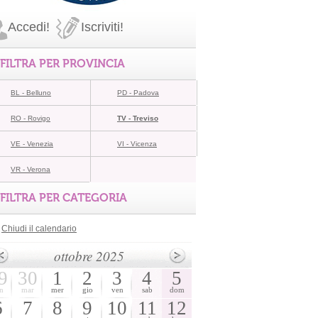
Accedi!
Iscriviti!
FILTRA PER PROVINCIA
BL - Belluno
PD - Padova
RO - Rovigo
TV - Treviso
VE - Venezia
VI - Vicenza
VR - Verona
FILTRA PER CATEGORIA
Chiudi il calendario
ottobre 2025
9
30
1
2
3
4
5
n
mar
mer
gio
ven
sab
dom
6
7
8
9
10
11
12