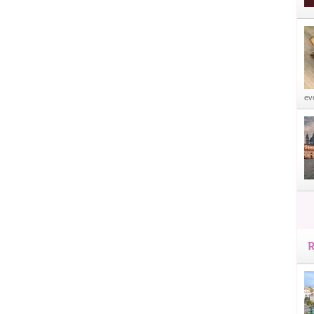
eve
R