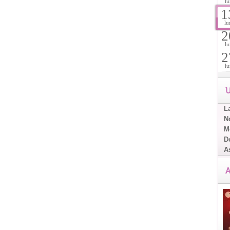
lu
1
lu
2
lu
2
lu
U
L
No
Me
D
A
A