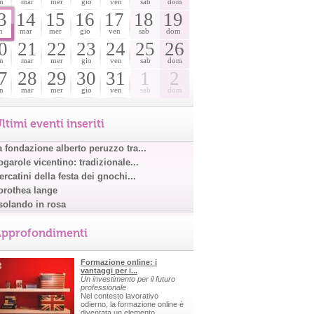
n
mar
mer
gio
ven
sab
dom
3
14
15
16
17
18
19
n
mar
mer
gio
ven
sab
dom
0
21
22
23
24
25
26
n
mar
mer
gio
ven
sab
dom
7
28
29
30
31
1
2
n
mar
mer
gio
ven
sab
dom
ltimi eventi inseriti
a fondazione alberto peruzzo tra...
garole vicentino: tradizionale...
rcatini della festa dei gnochi...
orothea lange
solando in rosa
pprofondimenti
Formazione online: i
vantaggi per i...
Un investimento per il futuro
professionale
Nel contesto lavorativo
odierno, la formazione online è
diventata un elemento