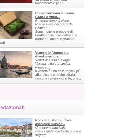
fondamentale per il...
Come funziona il nuovo
Gratta e Vinci...
Il meccanismo di gioco.
Riscossione dei premi dei
Gratta e...
Sono molte le proposte di
Gratta e Vinci, sia online che
cartacee, che si ispirano a
nti...
Viaggio in Veneto tra
divertimento e...
Venezia: lusso e svago.
Verona: citta' romantica.
Padova:...
Il Veneto è una delle regioni più
affascinanti e ricche d'Italia,
con una cultura vibrante, una...
edazionali
Rock in Lisbona: dove
ascoltare musica...
Una scena musicale
interessante, custodita quasi in
segreto