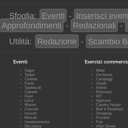
Sfoglia:
Eventi
-
Inserisci even
Approfondimenti
-
Redazionali
-
Utilità:
Redazione
-
Scambio B
Eventi
Esercizi commerci
Sagre
Hotel
Teatro
Orchestre
Cinema
Campeggi
Feste
Ostelli
Spettacoli
Airbnb
Cabaret
Ristoranti
Fiere
IAT
Lirica
Agriturist
Mostre
Country House
Concerti
Bed & Breakfast
Incontri
Shopping
Mercati
Pizzerie
Intrattenimento
Pub
Discoteca
After Dinner