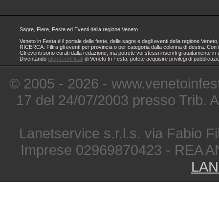
Sagre, Fiere, Feste ed Eventi della regione Veneto.
Veneto in Festa è il portale delle feste, delle sagre e degli eventi della regione Ven
RICERCA: Filtra gli eventi per provincia o per categoria dalla colonna di destra. Con i
Gli eventi sono curati dalla redazione, ma potrete voi stessi inserirli gratuitamente i
Diventando
utenti certificati
di Veneto In Festa, potete acquisire privilegi di pubblicaz
© 2005 - 2026 - www.venetoinfest
17 del 24/07/2003 presso Trib. 
Lanetservice s.r.l.s. via Fabio Fi
Imprese 02969870423 - REA A
LAN