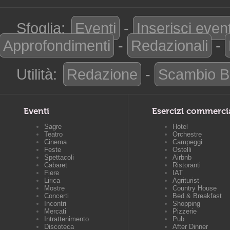
Sfoglia:
Eventi
-
Inserisci even
Approfondimenti
-
Redazionali
-
Utilità:
Redazione
-
Scambio B
Eventi
Esercizi commerci
Sagre
Hotel
Teatro
Orchestre
Cinema
Campeggi
Feste
Ostelli
Spettacoli
Airbnb
Cabaret
Ristoranti
Fiere
IAT
Lirica
Agriturist
Mostre
Country House
Concerti
Bed & Breakfast
Incontri
Shopping
Mercati
Pizzerie
Intrattenimento
Pub
Discoteca
After Dinner