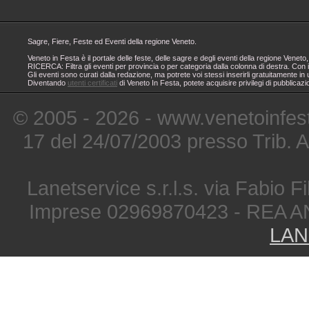
Sagre, Fiere, Feste ed Eventi della regione Veneto.
Veneto in Festa è il portale delle feste, delle sagre e degli eventi della regione Ven
RICERCA: Filtra gli eventi per provincia o per categoria dalla colonna di destra. Con i
Gli eventi sono curati dalla redazione, ma potrete voi stessi inserirli gratuitamente i
Diventando
utenti certificati
di Veneto In Festa, potete acquisire privilegi di pubblicaz
© 2005 - 2026 - www.venetoinfest
17 del 24/07/2003 presso Trib. 
Lanetservice s.r.l.s. via Fabio Fi
Imprese 02969870423 - REA A
LAN