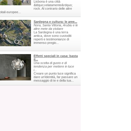
Lisbona è una città
&ldquo;velatamente&rdquo;
rock. Al contrario delle altre
itali europee...
Sardegna e cultura: le aree...
Nora, Santa Vittoria, Arubiu e le
altre mete da visitare
La Sardegna è una terra
antica, dove sono custoditi
reperti e testimonianze di
immenso pregio...
Effetti speciali in casa: basta
il...
Una scelta di gusto e di
tendenza per mettere in luce
i...
Creare un punto luce significa
dare un'identità, far passare un
messaggio di te e della tua...