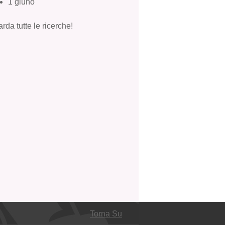
1 giuno
rda tutte le ricerche!
Torna Su