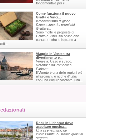
fondamentale per il...
Come funziona il nuovo
Gratta e Vinci...
Il meccanismo di gioco.
Riscossione dei premi dei
Gratta e...
Sono molte le proposte di
Gratta e Vinci, sia online che
cartacee, che si ispirano a
nti...
Viaggio in Veneto tra
divertimento e...
Venezia: lusso e svago.
Verona: citta' romantica.
Padova:...
Il Veneto è una delle regioni più
affascinanti e ricche d'Italia,
con una cultura vibrante, una...
edazionali
Rock in Lisbona: dove
ascoltare musica...
Una scena musicale
interessante, custodita quasi in
segreto