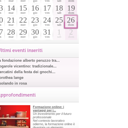
n
mar
mer
gio
ven
sab
dom
3
14
15
16
17
18
19
n
mar
mer
gio
ven
sab
dom
0
21
22
23
24
25
26
n
mar
mer
gio
ven
sab
dom
7
28
29
30
31
1
2
n
mar
mer
gio
ven
sab
dom
ltimi eventi inseriti
a fondazione alberto peruzzo tra...
garole vicentino: tradizionale...
rcatini della festa dei gnochi...
orothea lange
solando in rosa
pprofondimenti
Formazione online: i
vantaggi per i...
Un investimento per il futuro
professionale
Nel contesto lavorativo
odierno, la formazione online è
diventata un elemento