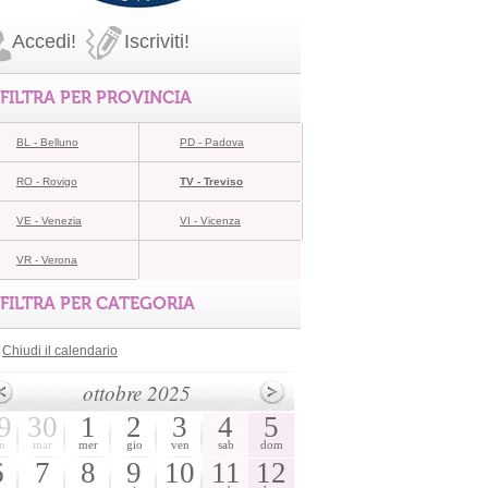
Accedi!
Iscriviti!
FILTRA PER PROVINCIA
BL - Belluno
PD - Padova
RO - Rovigo
TV - Treviso
VE - Venezia
VI - Vicenza
VR - Verona
FILTRA PER CATEGORIA
Chiudi il calendario
ottobre 2025
9
30
1
2
3
4
5
n
mar
mer
gio
ven
sab
dom
6
7
8
9
10
11
12