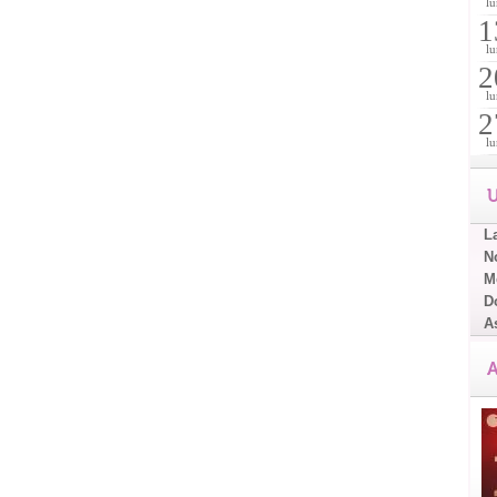
lu
1
lu
2
lu
2
lu
U
L
No
Me
D
A
A