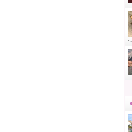
eve
R