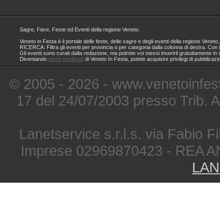
Sagre, Fiere, Feste ed Eventi della regione Veneto.
Veneto in Festa è il portale delle feste, delle sagre e degli eventi della regione Ven
RICERCA: Filtra gli eventi per provincia o per categoria dalla colonna di destra. Con i
Gli eventi sono curati dalla redazione, ma potrete voi stessi inserirli gratuitamente i
Diventando
utenti certificati
di Veneto In Festa, potete acquisire privilegi di pubblicaz
© 2005 - 2026 - www.venetoinfest
17 del 24/07/2003 presso Trib. 
Lanetservice s.r.l.s. via Fabio Fi
Imprese 02969870423 - REA A
LAN