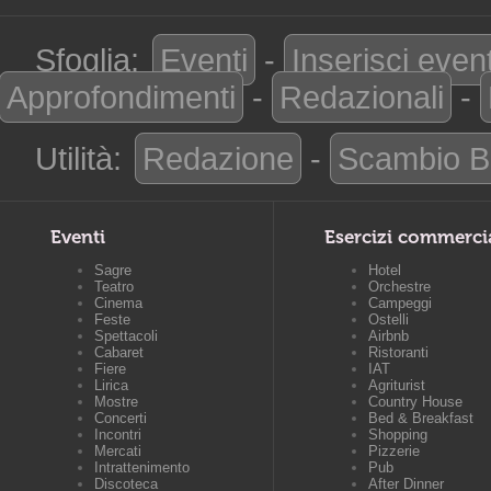
Sfoglia:
Eventi
-
Inserisci even
Approfondimenti
-
Redazionali
-
Utilità:
Redazione
-
Scambio B
Eventi
Esercizi commerci
Sagre
Hotel
Teatro
Orchestre
Cinema
Campeggi
Feste
Ostelli
Spettacoli
Airbnb
Cabaret
Ristoranti
Fiere
IAT
Lirica
Agriturist
Mostre
Country House
Concerti
Bed & Breakfast
Incontri
Shopping
Mercati
Pizzerie
Intrattenimento
Pub
Discoteca
After Dinner