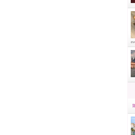
eve
R