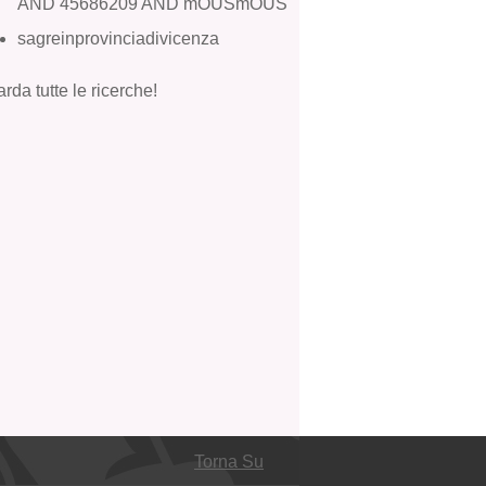
AND 45686209 AND mOUSmOUS
sagreinprovinciadivicenza
rda tutte le ricerche!
Torna Su