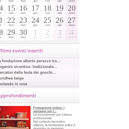
n
mar
mer
gio
ven
sab
dom
4
15
16
17
18
19
20
n
mar
mer
gio
ven
sab
dom
1
22
23
24
25
26
27
n
mar
mer
gio
ven
sab
dom
8
29
30
1
2
3
4
n
mar
mer
gio
ven
sab
dom
ltimi eventi inseriti
a fondazione alberto peruzzo tra...
garole vicentino: tradizionale...
rcatini della festa dei gnochi...
orothea lange
solando in rosa
pprofondimenti
Formazione online: i
vantaggi per i...
Un investimento per il futuro
professionale
Nel contesto lavorativo
odierno, la formazione online è
diventata un elemento