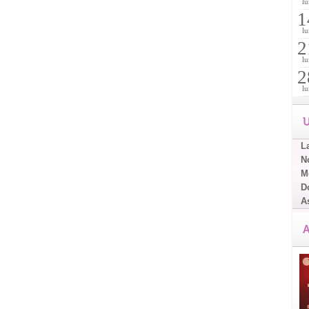
lu
1
lu
2
lu
2
lu
U
L
No
Me
D
A
A