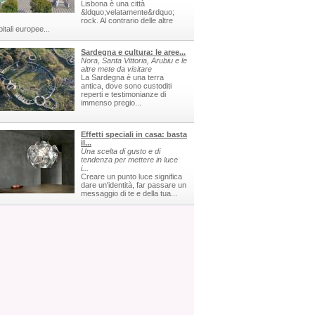
Lisbona è una città
&ldquo;velatamente&rdquo;
rock. Al contrario delle altre
itali europee...
Sardegna e cultura: le aree...
Nora, Santa Vittoria, Arubiu e le
altre mete da visitare
La Sardegna è una terra
antica, dove sono custoditi
reperti e testimonianze di
immenso pregio...
Effetti speciali in casa: basta
il...
Una scelta di gusto e di
tendenza per mettere in luce
i...
Creare un punto luce significa
dare un'identità, far passare un
messaggio di te e della tua...