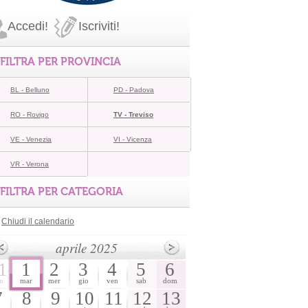
Accedi!
Iscriviti!
FILTRA PER PROVINCIA
BL - Belluno
PD - Padova
RO - Rovigo
TV - Treviso
VE - Venezia
VI - Vicenza
VR - Verona
FILTRA PER CATEGORIA
Chiudi il calendario
aprile 2025
1
1
2
3
4
5
6
n
mar
mer
gio
ven
sab
dom
7
8
9
10
11
12
13