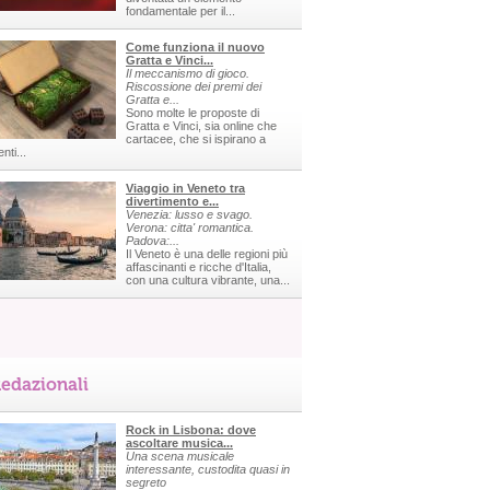
fondamentale per il...
Come funziona il nuovo
Gratta e Vinci...
Il meccanismo di gioco.
Riscossione dei premi dei
Gratta e...
Sono molte le proposte di
Gratta e Vinci, sia online che
cartacee, che si ispirano a
nti...
Viaggio in Veneto tra
divertimento e...
Venezia: lusso e svago.
Verona: citta' romantica.
Padova:...
Il Veneto è una delle regioni più
affascinanti e ricche d'Italia,
con una cultura vibrante, una...
edazionali
Rock in Lisbona: dove
ascoltare musica...
Una scena musicale
interessante, custodita quasi in
segreto