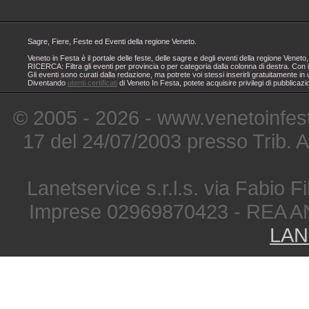
Sagre, Fiere, Feste ed Eventi della regione Veneto.
Veneto in Festa è il portale delle feste, delle sagre e degli eventi della regione Ven
RICERCA: Filtra gli eventi per provincia o per categoria dalla colonna di destra. Con i
Gli eventi sono curati dalla redazione, ma potrete voi stessi inserirli gratuitamente i
Diventando
utenti certificati
di Veneto In Festa, potete acquisire privilegi di pubblicaz
© 2005 - 2026 - www.venetoinfest
17 del 24/07/2003 presso Trib. 
Lanetservice s.r.l.s. via Fabio Fi
Imprese 02969870423 - REA A
LAN