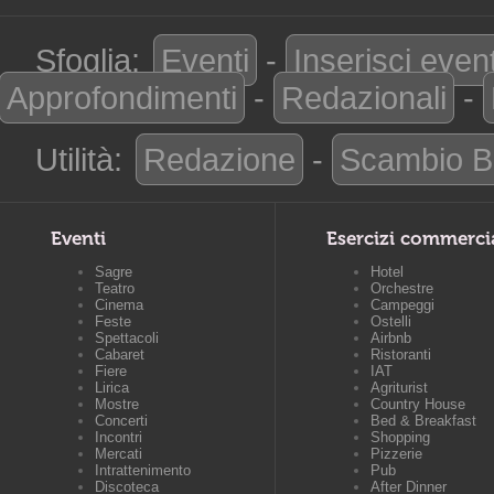
Sfoglia:
Eventi
-
Inserisci even
Approfondimenti
-
Redazionali
-
Utilità:
Redazione
-
Scambio B
Eventi
Esercizi commerci
Sagre
Hotel
Teatro
Orchestre
Cinema
Campeggi
Feste
Ostelli
Spettacoli
Airbnb
Cabaret
Ristoranti
Fiere
IAT
Lirica
Agriturist
Mostre
Country House
Concerti
Bed & Breakfast
Incontri
Shopping
Mercati
Pizzerie
Intrattenimento
Pub
Discoteca
After Dinner