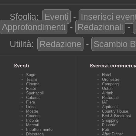
Sfoglia:
Eventi
-
Inserisci even
Approfondimenti
-
Redazionali
-
Utilità:
Redazione
-
Scambio B
Eventi
Esercizi commerci
Sagre
Hotel
Teatro
Orchestre
Cinema
Campeggi
Feste
Ostelli
Spettacoli
Airbnb
Cabaret
Ristoranti
Fiere
IAT
Lirica
Agriturist
Mostre
Country House
Concerti
Bed & Breakfast
Incontri
Shopping
Mercati
Pizzerie
Intrattenimento
Pub
Discoteca
After Dinner