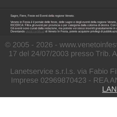
Sagre, Fiere, Feste ed Eventi della regione Veneto.
Veneto in Festa è il portale delle feste, delle sagre e degli eventi della regione Ven
RICERCA: Filtra gli eventi per provincia o per categoria dalla colonna di destra. Con i
Gli eventi sono curati dalla redazione, ma potrete voi stessi inserirli gratuitamente i
Diventando
utenti certificati
di Veneto In Festa, potete acquisire privilegi di pubblicaz
© 2005 - 2026 - www.venetoinfest
17 del 24/07/2003 presso Trib. 
Lanetservice s.r.l.s. via Fabio Fi
Imprese 02969870423 - REA A
LAN