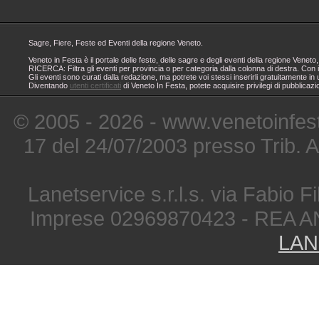
Sagre, Fiere, Feste ed Eventi della regione Veneto.
Veneto in Festa è il portale delle feste, delle sagre e degli eventi della regione Ven
RICERCA: Filtra gli eventi per provincia o per categoria dalla colonna di destra. Con i
Gli eventi sono curati dalla redazione, ma potrete voi stessi inserirli gratuitamente i
Diventando
utenti certificati
di Veneto In Festa, potete acquisire privilegi di pubblicaz
© 2005 - 2026 - www.venetoinfest
17 del 24/07/2003 presso Trib. 
Lanetservice s.r.l.s. via Fabio Fi
Imprese 02969870423 - REA A
LAN