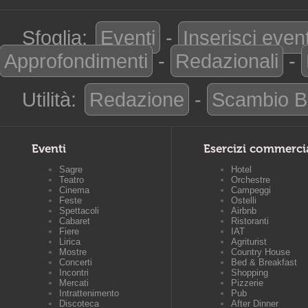
Sfoglia:
Eventi
-
Inserisci even
Approfondimenti
-
Redazionali
-
Utilità:
Redazione
-
Scambio B
Eventi
Esercizi commerci
Sagre
Hotel
Teatro
Orchestre
Cinema
Campeggi
Feste
Ostelli
Spettacoli
Airbnb
Cabaret
Ristoranti
Fiere
IAT
Lirica
Agriturist
Mostre
Country House
Concerti
Bed & Breakfast
Incontri
Shopping
Mercati
Pizzerie
Intrattenimento
Pub
Discoteca
After Dinner