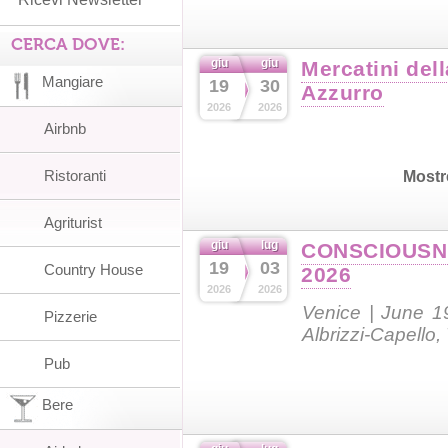
CERCA DOVE:
giu
giu
Mercatini del
Mangiare
19
30
Azzurro
2026
2026
Airbnb
Ristoranti
Mostr
Agriturist
giu
lug
CONSCIOUSN
19
03
Country House
2026
2026
2026
Venice | June 1
Pizzerie
Albrizzi-Capello,
Pub
Bere