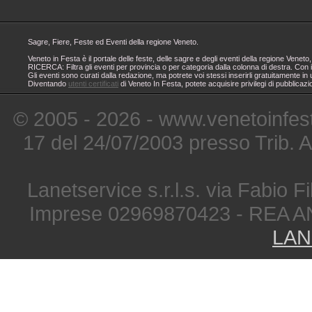
Sagre, Fiere, Feste ed Eventi della regione Veneto.
Veneto in Festa è il portale delle feste, delle sagre e degli eventi della regione Ven
RICERCA: Filtra gli eventi per provincia o per categoria dalla colonna di destra. Con i
Gli eventi sono curati dalla redazione, ma potrete voi stessi inserirli gratuitamente i
Diventando
utenti certificati
di Veneto In Festa, potete acquisire privilegi di pubblicaz
© 2005 - 2026 - www.venetoinfest
17 del 24/07/2003 presso Trib. 
Lanetservice s.r.l.s. via Fabio Fi
Imprese 02969870423 - REA A
LAN