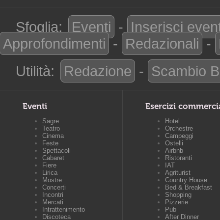
Sfoglia:
Eventi
-
Inserisci even
Approfondimenti
-
Redazionali
-
Utilità:
Redazione
-
Scambio B
Eventi
Esercizi commerci
Sagre
Hotel
Teatro
Orchestre
Cinema
Campeggi
Feste
Ostelli
Spettacoli
Airbnb
Cabaret
Ristoranti
Fiere
IAT
Lirica
Agriturist
Mostre
Country House
Concerti
Bed & Breakfast
Incontri
Shopping
Mercati
Pizzerie
Intrattenimento
Pub
Discoteca
After Dinner