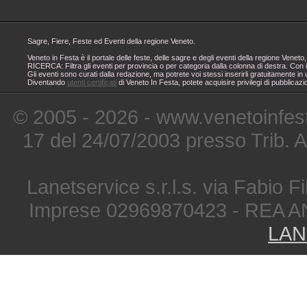
Sagre, Fiere, Feste ed Eventi della regione Veneto.
Veneto in Festa è il portale delle feste, delle sagre e degli eventi della regione Ven
RICERCA: Filtra gli eventi per provincia o per categoria dalla colonna di destra. Con i
Gli eventi sono curati dalla redazione, ma potrete voi stessi inserirli gratuitamente i
Diventando
utenti certificati
di Veneto In Festa, potete acquisire privilegi di pubblicaz
© 2005 - 2026 - www.venetoinfest
17 del 24/07/2003 presso Trib. 
Lanetservice s.r.l.s. via Fabio Fi
Imprese 02969870423 - REA A
LAN