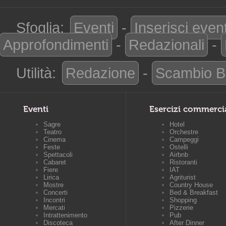
Sfoglia:
Eventi
-
Inserisci even
Approfondimenti
-
Redazionali
-
Utilità:
Redazione
-
Scambio B
Eventi
Esercizi commerci
Sagre
Hotel
Teatro
Orchestre
Cinema
Campeggi
Feste
Ostelli
Spettacoli
Airbnb
Cabaret
Ristoranti
Fiere
IAT
Lirica
Agriturist
Mostre
Country House
Concerti
Bed & Breakfast
Incontri
Shopping
Mercati
Pizzerie
Intrattenimento
Pub
Discoteca
After Dinner