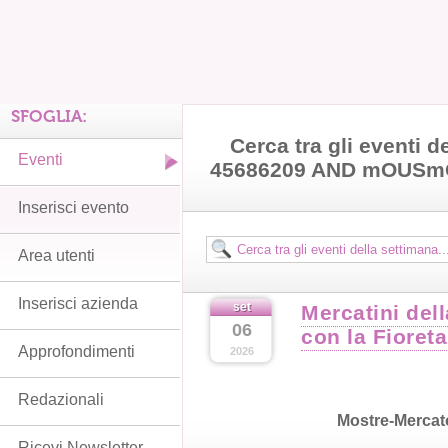
SFOGLIA:
Cerca tra gli eventi d
Eventi
45686209 AND mOUS
Inserisci evento
Area utenti
Inserisci azienda
set
Mercatini del
06
con la Fioreta
Approfondimenti
2026
Redazionali
Mostre-Mercat
Ricevi Newsletter