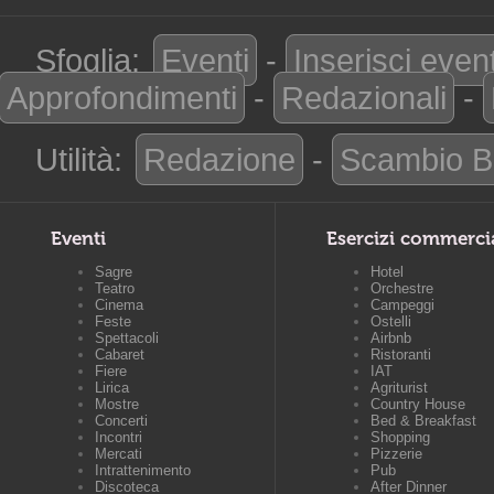
Sfoglia:
Eventi
-
Inserisci even
Approfondimenti
-
Redazionali
-
Utilità:
Redazione
-
Scambio B
Eventi
Esercizi commerci
Sagre
Hotel
Teatro
Orchestre
Cinema
Campeggi
Feste
Ostelli
Spettacoli
Airbnb
Cabaret
Ristoranti
Fiere
IAT
Lirica
Agriturist
Mostre
Country House
Concerti
Bed & Breakfast
Incontri
Shopping
Mercati
Pizzerie
Intrattenimento
Pub
Discoteca
After Dinner