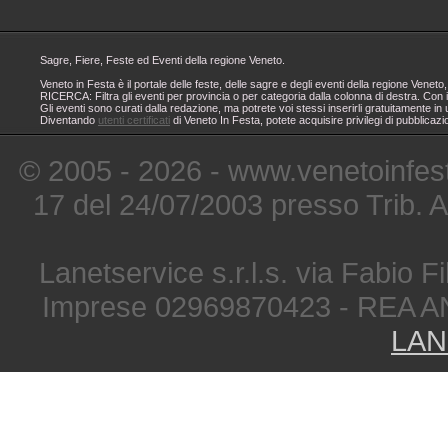
Sagre, Fiere, Feste ed Eventi della regione Veneto.
Veneto in Festa è il portale delle feste, delle sagre e degli eventi della regione Ven
RICERCA: Filtra gli eventi per provincia o per categoria dalla colonna di destra. Con i
Gli eventi sono curati dalla redazione, ma potrete voi stessi inserirli gratuitamente i
Diventando
utenti certificati
di Veneto In Festa, potete acquisire privilegi di pubblicaz
© 2005 - 2026 - www.venetoinfest
17 del 24/07/2003 presso Trib. 
Lanetservice s.r.l.s. via Fabio Fi
Imprese 02969870423 - REA A
LAN