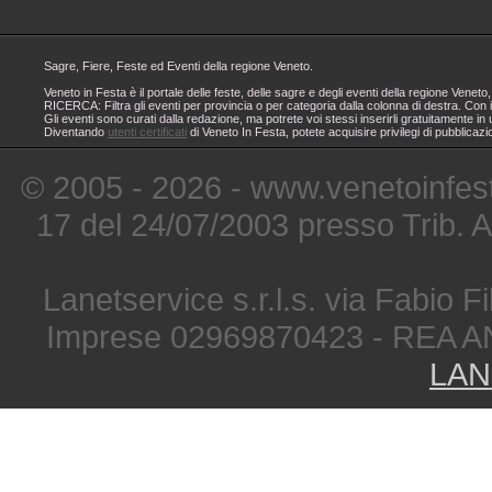
Sagre, Fiere, Feste ed Eventi della regione Veneto.
Veneto in Festa è il portale delle feste, delle sagre e degli eventi della regione Ven
RICERCA: Filtra gli eventi per provincia o per categoria dalla colonna di destra. Con i
Gli eventi sono curati dalla redazione, ma potrete voi stessi inserirli gratuitamente i
Diventando
utenti certificati
di Veneto In Festa, potete acquisire privilegi di pubblicaz
© 2005 - 2026 - www.venetoinfest
17 del 24/07/2003 presso Trib. 
Lanetservice s.r.l.s. via Fabio Fi
Imprese 02969870423 - REA A
LAN