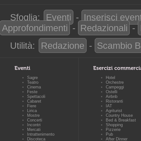
Sfoglia:
Eventi
-
Inserisci even
Approfondimenti
-
Redazionali
-
Utilità:
Redazione
-
Scambio B
Eventi
Esercizi commerci
Sagre
Hotel
Teatro
Orchestre
Cinema
Campeggi
Feste
Ostelli
Spettacoli
Airbnb
Cabaret
Ristoranti
Fiere
IAT
Lirica
Agriturist
Mostre
Country House
Concerti
Bed & Breakfast
Incontri
Shopping
Mercati
Pizzerie
Intrattenimento
Pub
Discoteca
After Dinner