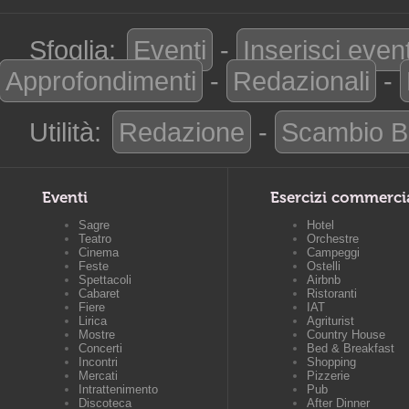
Sfoglia:
Eventi
-
Inserisci even
Approfondimenti
-
Redazionali
-
Utilità:
Redazione
-
Scambio B
Eventi
Esercizi commerci
Sagre
Hotel
Teatro
Orchestre
Cinema
Campeggi
Feste
Ostelli
Spettacoli
Airbnb
Cabaret
Ristoranti
Fiere
IAT
Lirica
Agriturist
Mostre
Country House
Concerti
Bed & Breakfast
Incontri
Shopping
Mercati
Pizzerie
Intrattenimento
Pub
Discoteca
After Dinner