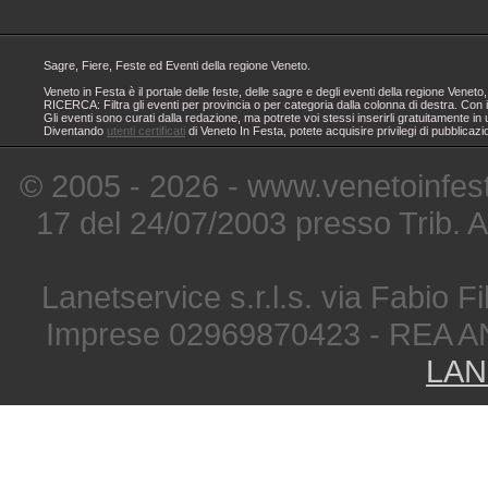
Sagre, Fiere, Feste ed Eventi della regione Veneto.
Veneto in Festa è il portale delle feste, delle sagre e degli eventi della regione Ven
RICERCA: Filtra gli eventi per provincia o per categoria dalla colonna di destra. Con i
Gli eventi sono curati dalla redazione, ma potrete voi stessi inserirli gratuitamente i
Diventando
utenti certificati
di Veneto In Festa, potete acquisire privilegi di pubblicaz
© 2005 - 2026 - www.venetoinfest
17 del 24/07/2003 presso Trib. 
Lanetservice s.r.l.s. via Fabio Fi
Imprese 02969870423 - REA A
LAN