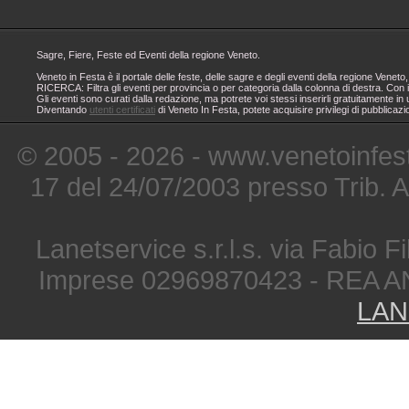
Sagre, Fiere, Feste ed Eventi della regione Veneto.
Veneto in Festa è il portale delle feste, delle sagre e degli eventi della regione Ven
RICERCA: Filtra gli eventi per provincia o per categoria dalla colonna di destra. Con i
Gli eventi sono curati dalla redazione, ma potrete voi stessi inserirli gratuitamente i
Diventando
utenti certificati
di Veneto In Festa, potete acquisire privilegi di pubblicaz
© 2005 - 2026 - www.venetoinfest
17 del 24/07/2003 presso Trib. 
Lanetservice s.r.l.s. via Fabio Fi
Imprese 02969870423 - REA A
LAN