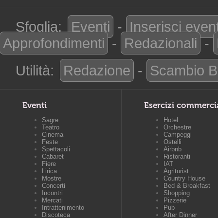
Sfoglia:
Eventi
-
Inserisci even
Approfondimenti
-
Redazionali
-
Utilità:
Redazione
-
Scambio B
Eventi
Esercizi commerci
Sagre
Hotel
Teatro
Orchestre
Cinema
Campeggi
Feste
Ostelli
Spettacoli
Airbnb
Cabaret
Ristoranti
Fiere
IAT
Lirica
Agriturist
Mostre
Country House
Concerti
Bed & Breakfast
Incontri
Shopping
Mercati
Pizzerie
Intrattenimento
Pub
Discoteca
After Dinner