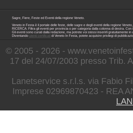
Sagre, Fiere, Feste ed Eventi della regione Veneto.
Veneto in Festa è il portale delle feste, delle sagre e degli eventi della regione Ven
RICERCA: Filtra gli eventi per provincia o per categoria dalla colonna di destra. Con i
Gli eventi sono curati dalla redazione, ma potrete voi stessi inserirli gratuitamente i
Diventando
utenti certificati
di Veneto In Festa, potete acquisire privilegi di pubblicaz
© 2005 - 2026 - www.venetoinfest
17 del 24/07/2003 presso Trib. 
Lanetservice s.r.l.s. via Fabio Fi
Imprese 02969870423 - REA A
LAN