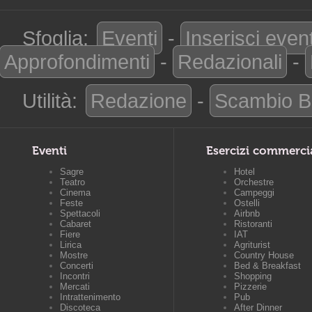
Sfoglia:
Eventi
-
Inserisci even
Approfondimenti
-
Redazionali
-
Utilità:
Redazione
-
Scambio B
Eventi
Esercizi commerci
Sagre
Hotel
Teatro
Orchestre
Cinema
Campeggi
Feste
Ostelli
Spettacoli
Airbnb
Cabaret
Ristoranti
Fiere
IAT
Lirica
Agriturist
Mostre
Country House
Concerti
Bed & Breakfast
Incontri
Shopping
Mercati
Pizzerie
Intrattenimento
Pub
Discoteca
After Dinner