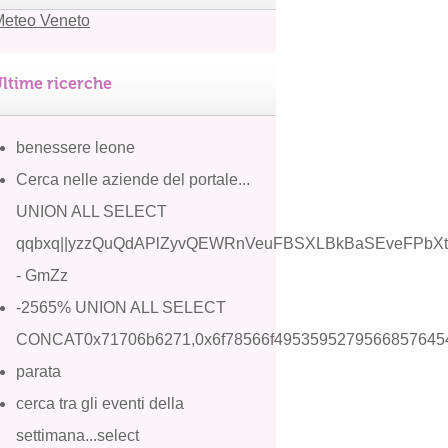
ltime ricerche
benessere leone
Cerca nelle aziende del portale...
UNION ALL SELECT
qqbxq||yzzQuQdAPlZyvQEWRnVeuFBSXLBkBaSEveFPbXtZ
- GmZz
-2565% UNION ALL SELECT
CONCAT0x71706b6271,0x6f78566f4953595279566857645
parata
cerca tra gli eventi della
settimana...select