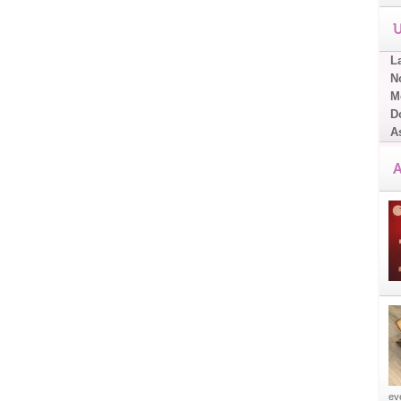
U
L
No
Me
D
A
A
eve