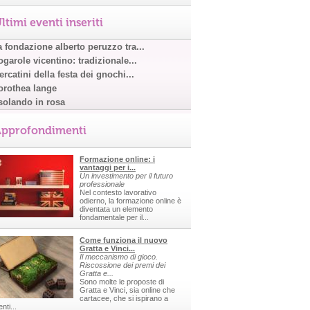
ltimi eventi inseriti
a fondazione alberto peruzzo tra...
garole vicentino: tradizionale...
rcatini della festa dei gnochi...
orothea lange
solando in rosa
pprofondimenti
Formazione online: i
vantaggi per i...
Un investimento per il futuro
professionale
Nel contesto lavorativo
odierno, la formazione online è
diventata un elemento
fondamentale per il...
Come funziona il nuovo
Gratta e Vinci...
Il meccanismo di gioco.
Riscossione dei premi dei
Gratta e...
Sono molte le proposte di
Gratta e Vinci, sia online che
cartacee, che si ispirano a
nti...