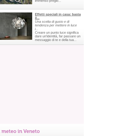
immenso pregio...
Effetti speciali in casa: basta
il...
Una scelta di gusto e di
tendenza per mettere in luce
i...
Creare un punto luce significa
dare un'identità, far passare un
messaggio di te e della tua...
l meteo in Veneto