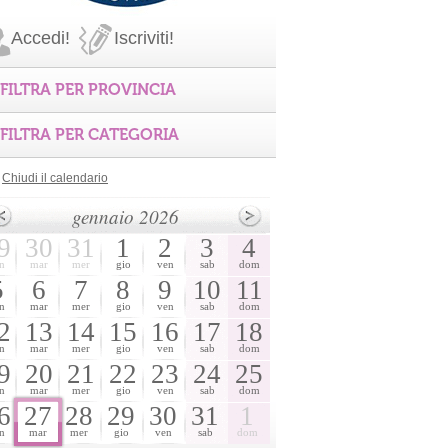
Accedi!
Iscriviti!
FILTRA PER PROVINCIA
FILTRA PER CATEGORIA
Chiudi il calendario
gennaio 2026
9
30
31
1
2
3
4
n
mar
mer
gio
ven
sab
dom
5
6
7
8
9
10
11
n
mar
mer
gio
ven
sab
dom
2
13
14
15
16
17
18
n
mar
mer
gio
ven
sab
dom
9
20
21
22
23
24
25
n
mar
mer
gio
ven
sab
dom
6
27
28
29
30
31
1
n
mar
mer
gio
ven
sab
dom