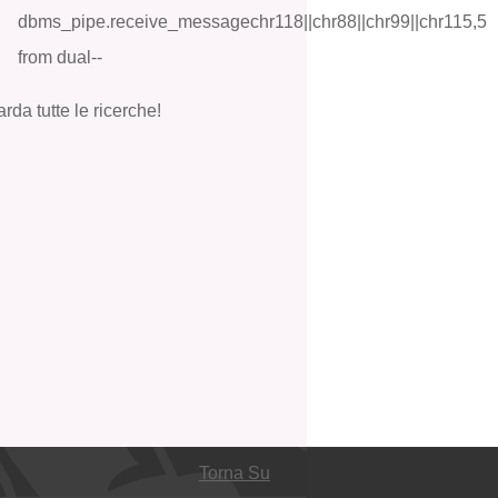
dbms_pipe.receive_messagechr118||chr88||chr99||chr115,5
from dual--
rda tutte le ricerche!
Torna Su