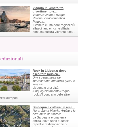
Viaggio in Veneto tra
divertimento e...
Venezia: lusso e svago.
Verona: citta' romantica.
Padova:...
Il Veneto è una delle regioni più
affascinanti e ricche d'Italia,
con una cultura vibrante, una...
edazionali
Rock in Lisbona: dove
ascoltare musica...
Una scena musicale
interessante, custodita quasi in
segreto
Lisbona è una città
&ldquo;velatamente&rdquo;
rock. Al contrario delle altre
itali europee...
Sardegna e cultura: le aree...
Nora, Santa Vittoria, Arubiu e le
altre mete da visitare
La Sardegna è una terra
antica, dove sono custoditi
reperti e testimonianze di