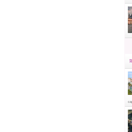
R
cap