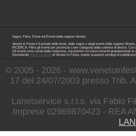
Sagre, Fiere, Feste ed Eventi della regione Veneto.
Veneto in Festa è il portale delle feste, delle sagre e degli eventi della regione Ven
RICERCA: Filtra gli eventi per provincia o per categoria dalla colonna di destra. Con i
Gli eventi sono curati dalla redazione, ma potrete voi stessi inserirli gratuitamente i
Diventando
utenti certificati
di Veneto In Festa, potete acquisire privilegi di pubblicaz
© 2005 - 2026 - www.venetoinfest
17 del 24/07/2003 presso Trib. 
Lanetservice s.r.l.s. via Fabio Fi
Imprese 02969870423 - REA A
LAN