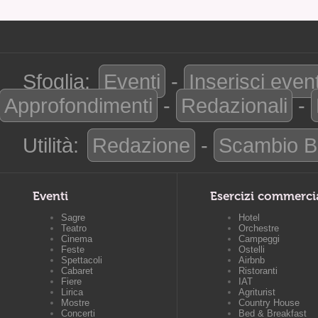
Sfoglia:
Eventi
-
Inserisci even
Approfondimenti
-
Redazionali
-
Utilità:
Redazione
-
Scambio B
Eventi
Esercizi commerci
Sagre
Hotel
Teatro
Orchestre
Cinema
Campeggi
Feste
Ostelli
Spettacoli
Airbnb
Cabaret
Ristoranti
Fiere
IAT
Lirica
Agriturist
Mostre
Country House
Concerti
Bed & Breakfast