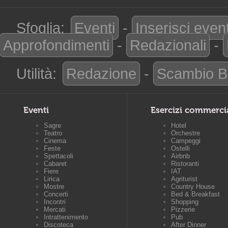
Sfoglia:
Eventi
-
Inserisci even
Approfondimenti
-
Redazionali
-
Utilità:
Redazione
-
Scambio B
Eventi
Esercizi commerci
Sagre
Hotel
Teatro
Orchestre
Cinema
Campeggi
Feste
Ostelli
Spettacoli
Airbnb
Cabaret
Ristoranti
Fiere
IAT
Lirica
Agriturist
Mostre
Country House
Concerti
Bed & Breakfast
Incontri
Shopping
Mercati
Pizzerie
Intrattenimento
Pub
Discoteca
After Dinner