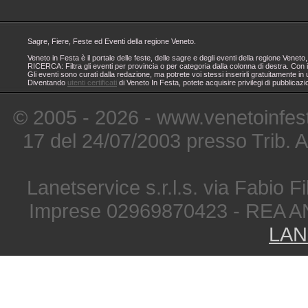
Sagre, Fiere, Feste ed Eventi della regione Veneto.
Veneto in Festa è il portale delle feste, delle sagre e degli eventi della regione Ven
RICERCA: Filtra gli eventi per provincia o per categoria dalla colonna di destra. Con i
Gli eventi sono curati dalla redazione, ma potrete voi stessi inserirli gratuitamente i
Diventando
utenti certificati
di Veneto In Festa, potete acquisire privilegi di pubblicaz
© 2005 - 2026 - www.venetoinfest
17 del 24/07/2003 presso Trib. 
Lanetservice s.r.l.s. via Fabio Fi
Imprese 02969870423 - REA A
LAN