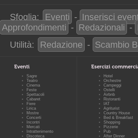
Sfoglia:
Eventi
-
Inserisci even
Approfondimenti
-
Redazionali
-
Utilità:
Redazione
-
Scambio B
Eventi
Esercizi commerci
Sagre
Hotel
Teatro
Orchestre
Cinema
Campeggi
Feste
Ostelli
Spettacoli
Airbnb
Cabaret
Ristoranti
Fiere
IAT
Lirica
Agriturist
Mostre
Country House
Concerti
Bed & Breakfast
Incontri
Shopping
Mercati
Pizzerie
Intrattenimento
Pub
Discoteca
After Dinner