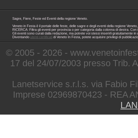
Sagre, Fiere, Feste ed Eventi della regione Veneto.
Veneto in Festa è il portale delle feste, delle sagre e degli eventi della regione Ven
RICERCA: Filtra gli eventi per provincia o per categoria dalla colonna di destra. Con i
Gli eventi sono curati dalla redazione, ma potrete voi stessi inserirli gratuitamente i
Diventando
utenti certificati
di Veneto In Festa, potete acquisire privilegi di pubblicaz
© 2005 - 2026 - www.venetoinfest
17 del 24/07/2003 presso Trib. 
Lanetservice s.r.l.s. via Fabio Fi
Imprese 02969870423 - REA A
LAN