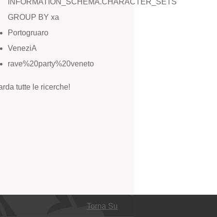
INFORMATION_SCHEMA.CHARACTER_SETS
GROUP BY xa
Portogruaro
VeneziA
rave%20party%20veneto
rda tutte le ricerche!
Torna Su