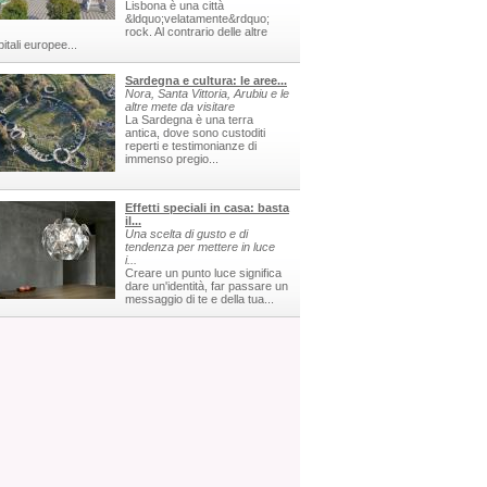
Lisbona è una città
&ldquo;velatamente&rdquo;
rock. Al contrario delle altre
itali europee...
Sardegna e cultura: le aree...
Nora, Santa Vittoria, Arubiu e le
altre mete da visitare
La Sardegna è una terra
antica, dove sono custoditi
reperti e testimonianze di
immenso pregio...
Effetti speciali in casa: basta
il...
Una scelta di gusto e di
tendenza per mettere in luce
i...
Creare un punto luce significa
dare un'identità, far passare un
messaggio di te e della tua...