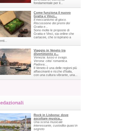
fondamentale per il...
Come funziona il nuovo
Gratta e Vinci...
Il meccanismo di gioco.
Riscossione dei premi dei
Gratta e...
Sono molte le proposte di
Gratta e Vinci, sia online che
cartacee, che si ispirano a
nti...
Viaggio in Veneto tra
divertimento e...
Venezia: lusso e svago.
Verona: citta' romantica.
Padova:...
Il Veneto è una delle regioni più
affascinanti e ricche d'Italia,
con una cultura vibrante, una...
edazionali
Rock in Lisbona: dove
ascoltare musica...
Una scena musicale
interessante, custodita quasi in
segreto