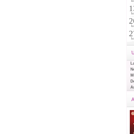
lu
1
lu
2
lu
2
lu
U
L
No
Me
D
A
A