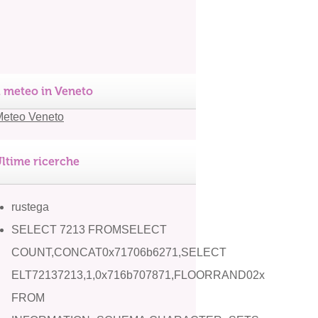
l meteo in Veneto
ltime ricerche
rustega
SELECT 7213 FROMSELECT
COUNT,CONCAT0x71706b6271,SELECT
ELT72137213,1,0x716b707871,FLOORRAND02x
FROM