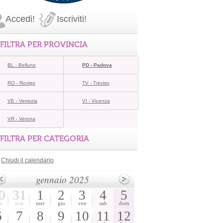
Accedi!
Iscriviti!
FILTRA PER PROVINCIA
BL - Belluno
PD - Padova
RO - Rovigo
TV - Treviso
VE - Venezia
VI - Vicenza
VR - Verona
FILTRA PER CATEGORIA
Chiudi il calendario
gennaio 2025
0
31
1
2
3
4
5
n
mar
mer
gio
ven
sab
dom
6
7
8
9
10
11
12