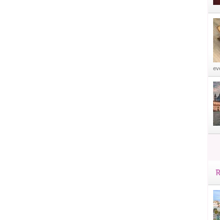
eve
R