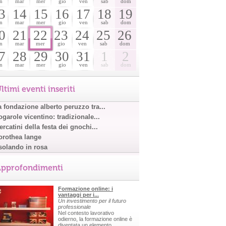
n
mar
mer
gio
ven
sab
dom
3
14
15
16
17
18
19
n
mar
mer
gio
ven
sab
dom
0
21
22
23
24
25
26
n
mar
mer
gio
ven
sab
dom
7
28
29
30
31
1
2
n
mar
mer
gio
ven
sab
dom
ltimi eventi inseriti
a fondazione alberto peruzzo tra...
garole vicentino: tradizionale...
rcatini della festa dei gnochi...
orothea lange
solando in rosa
pprofondimenti
Formazione online: i
vantaggi per i...
Un investimento per il futuro
professionale
Nel contesto lavorativo
odierno, la formazione online è
diventata un elemento