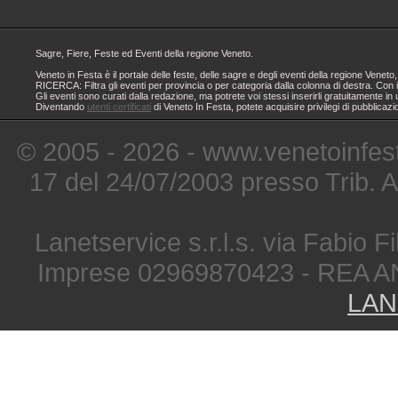
Sagre, Fiere, Feste ed Eventi della regione Veneto.
Veneto in Festa è il portale delle feste, delle sagre e degli eventi della regione Ven
RICERCA: Filtra gli eventi per provincia o per categoria dalla colonna di destra. Con i
Gli eventi sono curati dalla redazione, ma potrete voi stessi inserirli gratuitamente i
Diventando
utenti certificati
di Veneto In Festa, potete acquisire privilegi di pubblicaz
© 2005 - 2026 - www.venetoinfest
17 del 24/07/2003 presso Trib. 
Lanetservice s.r.l.s. via Fabio Fi
Imprese 02969870423 - REA A
LAN