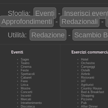
Sfoglia:
Eventi
-
Inserisci even
Approfondimenti
-
Redazionali
-
Utilità:
Redazione
-
Scambio B
Eventi
Esercizi commerci
Sagre
Hotel
Teatro
Orchestre
Cinema
Campeggi
Feste
Ostelli
Spettacoli
Airbnb
Cabaret
Ristoranti
Fiere
IAT
Lirica
Agriturist
Mostre
Country House
Concerti
Bed & Breakfast
Incontri
Shopping
Mercati
Pizzerie
Intrattenimento
Pub
Discoteca
After Dinner