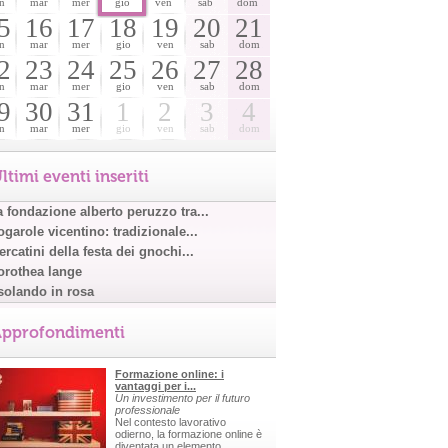
n
mar
mer
gio
ven
sab
dom
5
16
17
18
19
20
21
n
mar
mer
gio
ven
sab
dom
2
23
24
25
26
27
28
n
mar
mer
gio
ven
sab
dom
9
30
31
1
2
3
4
n
mar
mer
gio
ven
sab
dom
ltimi eventi inseriti
a fondazione alberto peruzzo tra...
garole vicentino: tradizionale...
rcatini della festa dei gnochi...
orothea lange
solando in rosa
pprofondimenti
Formazione online: i
vantaggi per i...
Un investimento per il futuro
professionale
Nel contesto lavorativo
odierno, la formazione online è
diventata un elemento