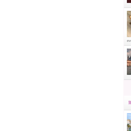
eve
R