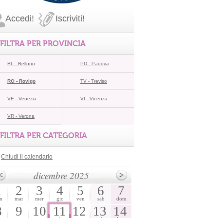
Accedi!
Iscriviti!
FILTRA PER PROVINCIA
BL - Belluno
PD - Padova
RO - Rovigo
TV - Treviso
VE - Venezia
VI - Vicenza
VR - Verona
FILTRA PER CATEGORIA
Chiudi il calendario
dicembre 2025
1
2
3
4
5
6
7
n
mar
mer
gio
ven
sab
dom
8
9
10
11
12
13
14