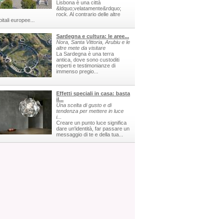
Lisbona è una città
&ldquo;velatamente&rdquo;
rock. Al contrario delle altre
itali europee...
Sardegna e cultura: le aree...
Nora, Santa Vittoria, Arubiu e le
altre mete da visitare
La Sardegna è una terra
antica, dove sono custoditi
reperti e testimonianze di
immenso pregio...
Effetti speciali in casa: basta
il...
Una scelta di gusto e di
tendenza per mettere in luce
i...
Creare un punto luce significa
dare un'identità, far passare un
messaggio di te e della tua...