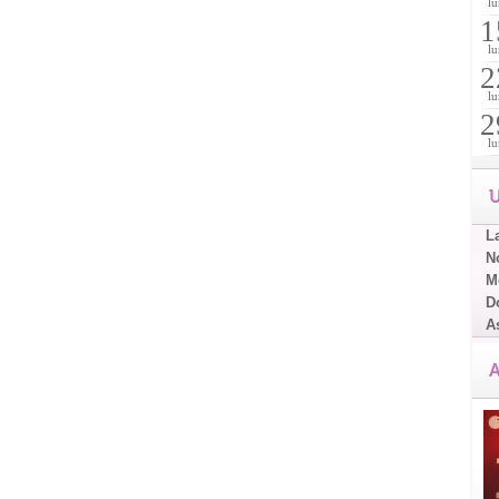
lu
1
lu
2
lu
2
lu
U
L
No
Me
D
A
A