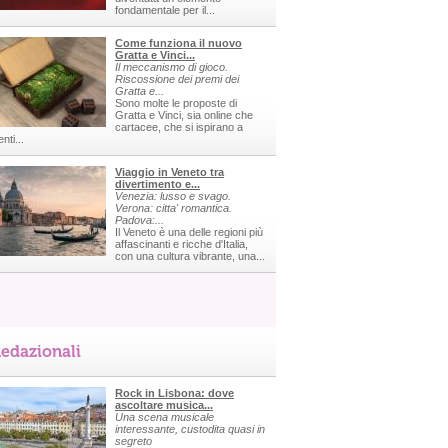
fondamentale per il...
Come funziona il nuovo
Gratta e Vinci...
Il meccanismo di gioco.
Riscossione dei premi dei
Gratta e...
Sono molte le proposte di
Gratta e Vinci, sia online che
cartacee, che si ispirano a
nti...
Viaggio in Veneto tra
divertimento e...
Venezia: lusso e svago.
Verona: citta' romantica.
Padova:...
Il Veneto è una delle regioni più
affascinanti e ricche d'Italia,
con una cultura vibrante, una...
edazionali
Rock in Lisbona: dove
ascoltare musica...
Una scena musicale
interessante, custodita quasi in
segreto