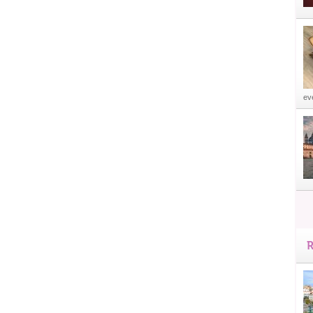
eve
R