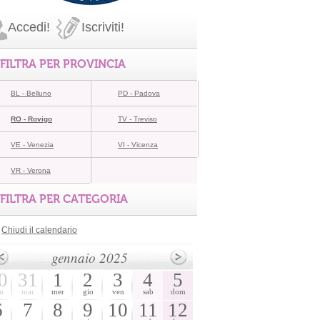
Accedi!
Iscriviti!
FILTRA PER PROVINCIA
BL - Belluno
PD - Padova
RO - Rovigo
TV - Treviso
VE - Venezia
VI - Vicenza
VR - Verona
FILTRA PER CATEGORIA
Chiudi il calendario
gennaio 2025
0
31
1
2
3
4
5
n
mar
mer
gio
ven
sab
dom
6
7
8
9
10
11
12