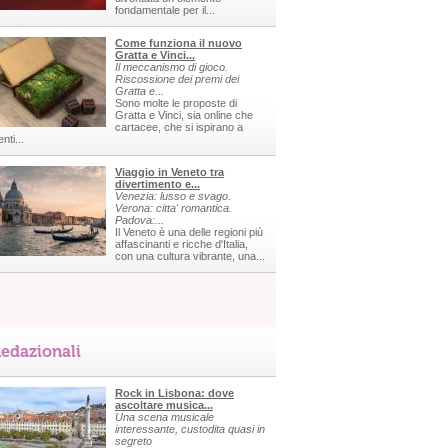
fondamentale per il...
Come funziona il nuovo
Gratta e Vinci...
Il meccanismo di gioco.
Riscossione dei premi dei
Gratta e...
Sono molte le proposte di
Gratta e Vinci, sia online che
cartacee, che si ispirano a
nti...
Viaggio in Veneto tra
divertimento e...
Venezia: lusso e svago.
Verona: citta' romantica.
Padova:...
Il Veneto è una delle regioni più
affascinanti e ricche d'Italia,
con una cultura vibrante, una...
edazionali
Rock in Lisbona: dove
ascoltare musica...
Una scena musicale
interessante, custodita quasi in
segreto