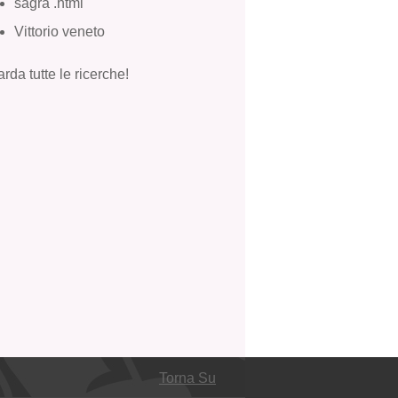
sagra .html
Vittorio veneto
rda tutte le ricerche!
Torna Su