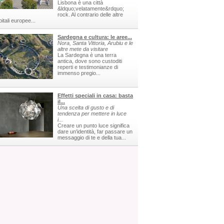
Lisbona è una città
&ldquo;velatamente&rdquo;
rock. Al contrario delle altre
itali europee...
Sardegna e cultura: le aree...
Nora, Santa Vittoria, Arubiu e le
altre mete da visitare
La Sardegna è una terra
antica, dove sono custoditi
reperti e testimonianze di
immenso pregio...
Effetti speciali in casa: basta
il...
Una scelta di gusto e di
tendenza per mettere in luce
i...
Creare un punto luce significa
dare un'identità, far passare un
messaggio di te e della tua...