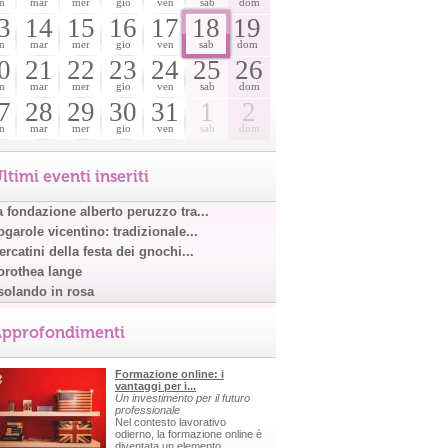
n
mar
mer
gio
ven
sab
dom
3
14
15
16
17
18
19
n
mar
mer
gio
ven
sab
dom
0
21
22
23
24
25
26
n
mar
mer
gio
ven
sab
dom
7
28
29
30
31
1
2
n
mar
mer
gio
ven
sab
dom
ltimi eventi inseriti
a fondazione alberto peruzzo tra...
garole vicentino: tradizionale...
rcatini della festa dei gnochi...
orothea lange
solando in rosa
pprofondimenti
Formazione online: i
vantaggi per i...
Un investimento per il futuro
professionale
Nel contesto lavorativo
odierno, la formazione online è
diventata un elemento