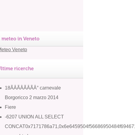
l meteo in Veneto
ltime ricerche
18ÃÂÃÂÃÂÃÂ° carnevale
Borgoricco 2 marzo 2014
Fiere
-6207 UNION ALL SELECT
CONCAT0x7171786a71,0x6e6459504f56686950484f694671