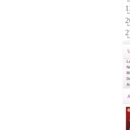
lu
1
lu
2
lu
2
lu
U
L
No
Me
D
A
A