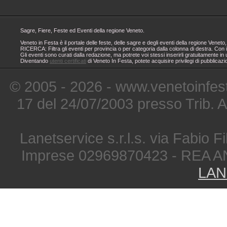
Sagre, Fiere, Feste ed Eventi della regione Veneto.
Veneto in Festa è il portale delle feste, delle sagre e degli eventi della regione Ven
RICERCA: Filtra gli eventi per provincia o per categoria dalla colonna di destra. Con i
Gli eventi sono curati dalla redazione, ma potrete voi stessi inserirli gratuitamente i
Diventando
utenti certificati
di Veneto In Festa, potete acquisire privilegi di pubblicaz
© 2005 - 2026 - www.venetoinfest
17 del 24/07/2003 presso Trib. 
Lanetservice s.r.l.s. via Fabio Fi
Imprese 02969870423 - REA A
LAN