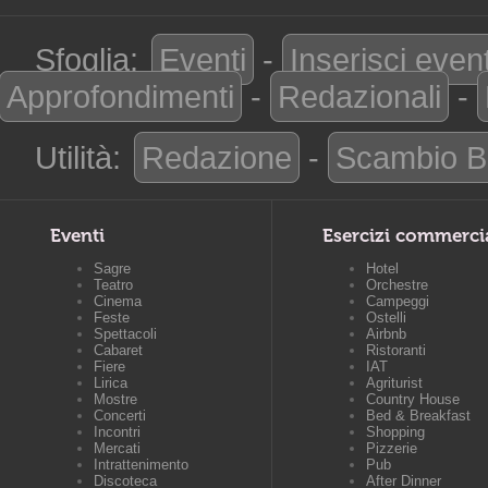
Sfoglia:
Eventi
-
Inserisci even
Approfondimenti
-
Redazionali
-
Utilità:
Redazione
-
Scambio B
Eventi
Esercizi commerci
Sagre
Hotel
Teatro
Orchestre
Cinema
Campeggi
Feste
Ostelli
Spettacoli
Airbnb
Cabaret
Ristoranti
Fiere
IAT
Lirica
Agriturist
Mostre
Country House
Concerti
Bed & Breakfast
Incontri
Shopping
Mercati
Pizzerie
Intrattenimento
Pub
Discoteca
After Dinner