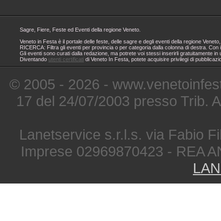
Sagre, Fiere, Feste ed Eventi della regione Veneto.
Veneto in Festa è il portale delle feste, delle sagre e degli eventi della regione Ven
RICERCA: Filtra gli eventi per provincia o per categoria dalla colonna di destra. Con i
Gli eventi sono curati dalla redazione, ma potrete voi stessi inserirli gratuitamente i
Diventando
utenti certificati
di Veneto In Festa, potete acquisire privilegi di pubblicaz
© 2005 - 2026 - www.venetoinfest
17 del 24/07/2003 presso Trib. 
Lanetservice s.r.l.s. via Fabio Fi
Imprese 02969870423 - REA A
LAN