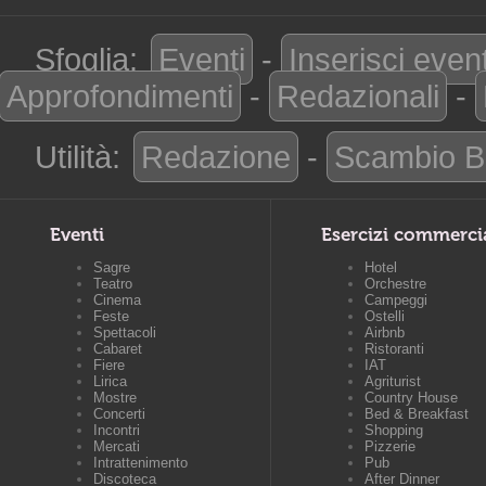
Sfoglia:
Eventi
-
Inserisci even
Approfondimenti
-
Redazionali
-
Utilità:
Redazione
-
Scambio B
Eventi
Esercizi commerci
Sagre
Hotel
Teatro
Orchestre
Cinema
Campeggi
Feste
Ostelli
Spettacoli
Airbnb
Cabaret
Ristoranti
Fiere
IAT
Lirica
Agriturist
Mostre
Country House
Concerti
Bed & Breakfast
Incontri
Shopping
Mercati
Pizzerie
Intrattenimento
Pub
Discoteca
After Dinner