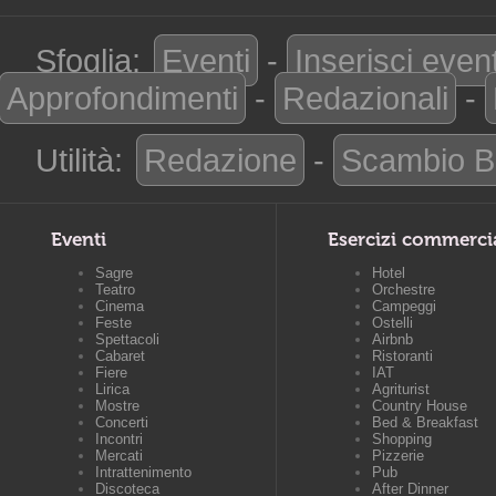
Sfoglia:
Eventi
-
Inserisci even
Approfondimenti
-
Redazionali
-
Utilità:
Redazione
-
Scambio B
Eventi
Esercizi commerci
Sagre
Hotel
Teatro
Orchestre
Cinema
Campeggi
Feste
Ostelli
Spettacoli
Airbnb
Cabaret
Ristoranti
Fiere
IAT
Lirica
Agriturist
Mostre
Country House
Concerti
Bed & Breakfast
Incontri
Shopping
Mercati
Pizzerie
Intrattenimento
Pub
Discoteca
After Dinner