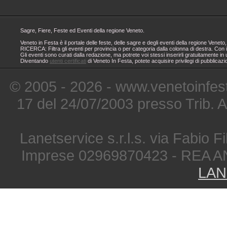
Sagre, Fiere, Feste ed Eventi della regione Veneto.
Veneto in Festa è il portale delle feste, delle sagre e degli eventi della regione Ven
RICERCA: Filtra gli eventi per provincia o per categoria dalla colonna di destra. Con i
Gli eventi sono curati dalla redazione, ma potrete voi stessi inserirli gratuitamente i
Diventando
utenti certificati
di Veneto In Festa, potete acquisire privilegi di pubblicaz
© 2005 - 2026 - www.venetoinfest
17 del 24/07/2003 presso Trib. 
Lanetservice s.r.l.s. via Fabio Fi
Imprese 02969870423 - REA A
LAN