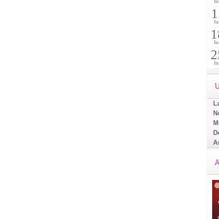
lu
1
lu
1
lu
2
lu
U
L
No
Me
D
A
A