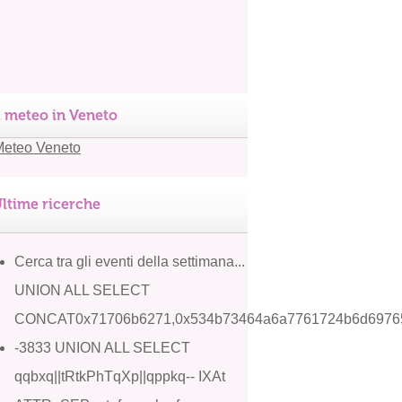
l meteo in Veneto
ltime ricerche
Cerca tra gli eventi della settimana...
UNION ALL SELECT
CONCAT0x71706b6271,0x534b73464a6a7761724b6d69765
-3833 UNION ALL SELECT
qqbxq||tRtkPhTqXp||qppkq-- IXAt