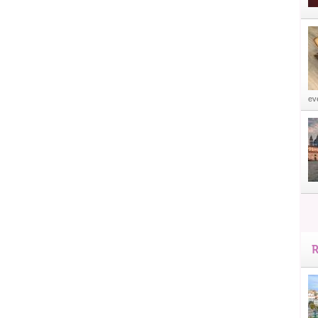
eve
R