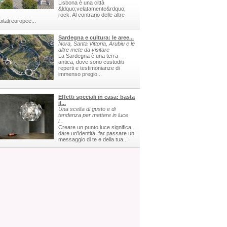
Lisbona è una città
&ldquo;velatamente&rdquo;
rock. Al contrario delle altre
itali europee...
Sardegna e cultura: le aree...
Nora, Santa Vittoria, Arubiu e le
altre mete da visitare
La Sardegna è una terra
antica, dove sono custoditi
reperti e testimonianze di
immenso pregio...
Effetti speciali in casa: basta
il...
Una scelta di gusto e di
tendenza per mettere in luce
i...
Creare un punto luce significa
dare un'identità, far passare un
messaggio di te e della tua...