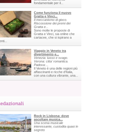
fondamentale per il...
Come funziona il nuovo
Gratta e Vinci...
Il meccanismo di gioco.
Riscossione dei premi dei
Gratta e...
Sono molte le proposte di
Gratta e Vinci, sia online che
cartacee, che si ispirano a
nti...
Viaggio in Veneto tra
divertimento e...
Venezia: lusso e svago.
Verona: citta' romantica.
Padova:...
Il Veneto è una delle regioni più
affascinanti e ricche d'Italia,
con una cultura vibrante, una...
edazionali
Rock in Lisbona: dove
ascoltare musica...
Una scena musicale
interessante, custodita quasi in
segreto