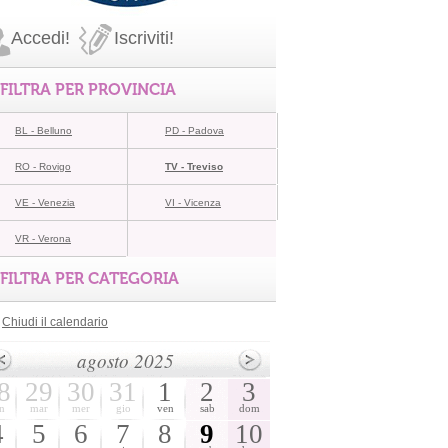
Accedi!
Iscriviti!
FILTRA PER PROVINCIA
BL - Belluno
PD - Padova
RO - Rovigo
TV - Treviso
VE - Venezia
VI - Vicenza
VR - Verona
FILTRA PER CATEGORIA
Chiudi il calendario
agosto 2025
8
29
30
31
1
2
3
n
mar
mer
gio
ven
sab
dom
4
5
6
7
8
9
10