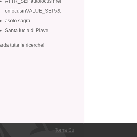
ATTR_SEPautofocus href
onfocusinVALUE_SEPx&
asolo sagra
Santa lucia di Piave
rda tutte le ricerche!
Torna Su