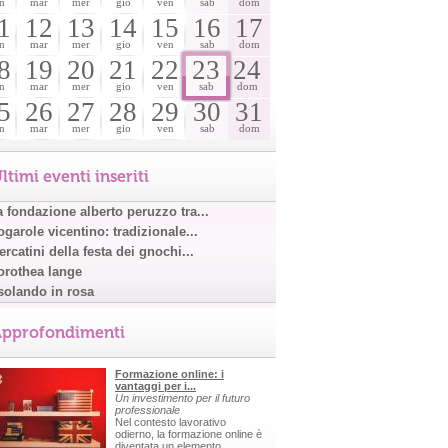
n
mar
mer
gio
ven
sab
dom
1
12
13
14
15
16
17
n
mar
mer
gio
ven
sab
dom
8
19
20
21
22
23
24
n
mar
mer
gio
ven
sab
dom
5
26
27
28
29
30
31
n
mar
mer
gio
ven
sab
dom
ltimi eventi inseriti
a fondazione alberto peruzzo tra...
garole vicentino: tradizionale...
rcatini della festa dei gnochi...
orothea lange
solando in rosa
pprofondimenti
Formazione online: i
vantaggi per i...
Un investimento per il futuro
professionale
Nel contesto lavorativo
odierno, la formazione online è
diventata un elemento