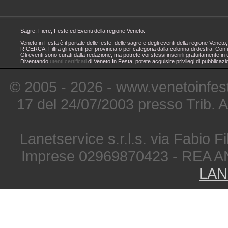
Sagre, Fiere, Feste ed Eventi della regione Veneto.
Veneto in Festa è il portale delle feste, delle sagre e degli eventi della regione Ven
RICERCA: Filtra gli eventi per provincia o per categoria dalla colonna di destra. Con i
Gli eventi sono curati dalla redazione, ma potrete voi stessi inserirli gratuitamente i
Diventando
utenti certificati
di Veneto In Festa, potete acquisire privilegi di pubblicaz
© 2005 - 2026 - www.venetoinfest
17 del 24/07/2003 presso Trib. 
Lanetservice s.r.l.s. via Fabio Fi
Imprese 02969870423 - REA A
LAN