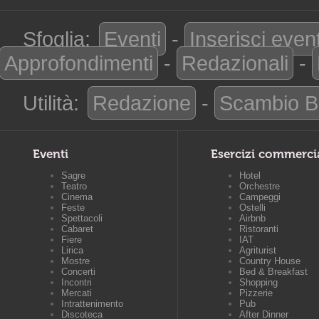
Sfoglia:
Eventi
-
Inserisci even
Approfondimenti
-
Redazionali
-
Utilità:
Redazione
-
Scambio B
Eventi
Esercizi commerci
Sagre
Hotel
Teatro
Orchestre
Cinema
Campeggi
Feste
Ostelli
Spettacoli
Airbnb
Cabaret
Ristoranti
Fiere
IAT
Lirica
Agriturist
Mostre
Country House
Concerti
Bed & Breakfast
Incontri
Shopping
Mercati
Pizzerie
Intrattenimento
Pub
Discoteca
After Dinner