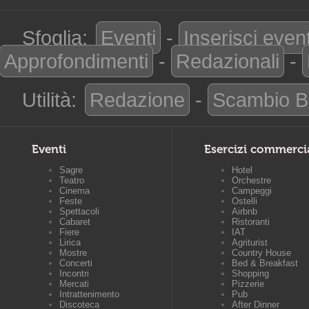
Sfoglia:
Eventi
-
Inserisci even
Approfondimenti
-
Redazionali
-
Utilità:
Redazione
-
Scambio B
Eventi
Esercizi commerci
Sagre
Hotel
Teatro
Orchestre
Cinema
Campeggi
Feste
Ostelli
Spettacoli
Airbnb
Cabaret
Ristoranti
Fiere
IAT
Lirica
Agriturist
Mostre
Country House
Concerti
Bed & Breakfast
Incontri
Shopping
Mercati
Pizzerie
Intrattenimento
Pub
Discoteca
After Dinner