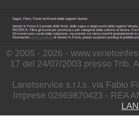
Sagre, Fiere, Feste ed Eventi della regione Veneto.
Veneto in Festa è il portale delle feste, delle sagre e degli eventi della regione Ven
RICERCA: Filtra gli eventi per provincia o per categoria dalla colonna di destra. Con i
Gli eventi sono curati dalla redazione, ma potrete voi stessi inserirli gratuitamente i
Diventando
utenti certificati
di Veneto In Festa, potete acquisire privilegi di pubblicaz
© 2005 - 2026 - www.venetoinfest
17 del 24/07/2003 presso Trib. 
Lanetservice s.r.l.s. via Fabio Fi
Imprese 02969870423 - REA A
LAN