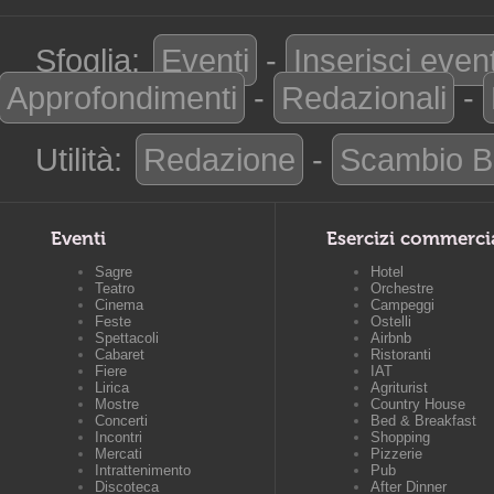
Sfoglia:
Eventi
-
Inserisci even
Approfondimenti
-
Redazionali
-
Utilità:
Redazione
-
Scambio B
Eventi
Esercizi commerci
Sagre
Hotel
Teatro
Orchestre
Cinema
Campeggi
Feste
Ostelli
Spettacoli
Airbnb
Cabaret
Ristoranti
Fiere
IAT
Lirica
Agriturist
Mostre
Country House
Concerti
Bed & Breakfast
Incontri
Shopping
Mercati
Pizzerie
Intrattenimento
Pub
Discoteca
After Dinner