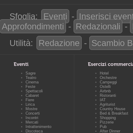
Sfoglia:
Eventi
-
Inserisci even
Approfondimenti
-
Redazionali
-
Utilità:
Redazione
-
Scambio B
Eventi
Esercizi commerci
Sagre
Hotel
Teatro
Orchestre
Cinema
Campeggi
Feste
Ostelli
Spettacoli
Airbnb
Cabaret
Ristoranti
Fiere
IAT
Lirica
Agriturist
Mostre
Country House
Concerti
Bed & Breakfast
Incontri
Shopping
Mercati
Pizzerie
Intrattenimento
Pub
Discoteca
After Dinner