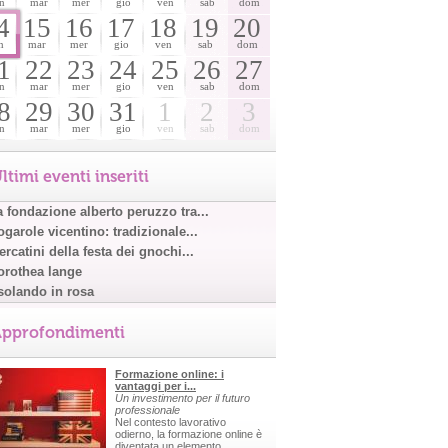
n
mar
mer
gio
ven
sab
dom
4
15
16
17
18
19
20
n
mar
mer
gio
ven
sab
dom
1
22
23
24
25
26
27
n
mar
mer
gio
ven
sab
dom
8
29
30
31
1
2
3
n
mar
mer
gio
ven
sab
dom
ltimi eventi inseriti
a fondazione alberto peruzzo tra...
garole vicentino: tradizionale...
rcatini della festa dei gnochi...
orothea lange
solando in rosa
pprofondimenti
Formazione online: i
vantaggi per i...
Un investimento per il futuro
professionale
Nel contesto lavorativo
odierno, la formazione online è
diventata un elemento