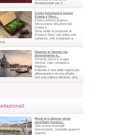
fondamentale per il...
Come funziona il nuovo
Gratta e Vinci...
Il meccanismo di gioco.
Riscossione dei premi dei
Gratta e...
Sono molte le proposte di
Gratta e Vinci, sia online che
cartacee, che si ispirano a
nti...
Viaggio in Veneto tra
divertimento e...
Venezia: lusso e svago.
Verona: citta' romantica.
Padova:...
Il Veneto è una delle regioni più
affascinanti e ricche d'Italia,
con una cultura vibrante, una...
edazionali
Rock in Lisbona: dove
ascoltare musica...
Una scena musicale
interessante, custodita quasi in
segreto