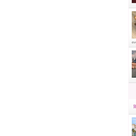
eve
R