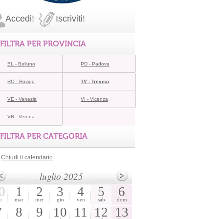
Accedi!
Iscriviti!
FILTRA PER PROVINCIA
BL - Belluno
PD - Padova
RO - Rovigo
TV - Treviso
VE - Venezia
VI - Vicenza
VR - Verona
FILTRA PER CATEGORIA
Chiudi il calendario
luglio 2025
0
1
2
3
4
5
6
n
mar
mer
gio
ven
sab
dom
7
8
9
10
11
12
13