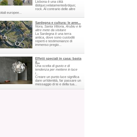
Lisbona è una città
&ldquo;velatamente&rdquo;
rock. Al contrario delle altre
itali europee...
Sardegna e cultura: le aree...
Nora, Santa Vittoria, Arubiu e le
altre mete da visitare
La Sardegna è una terra
antica, dove sono custoditi
reperti e testimonianze di
immenso pregio...
Effetti speciali in casa: basta
il...
Una scelta di gusto e di
tendenza per mettere in luce
i...
Creare un punto luce significa
dare un'identità, far passare un
messaggio di te e della tua...