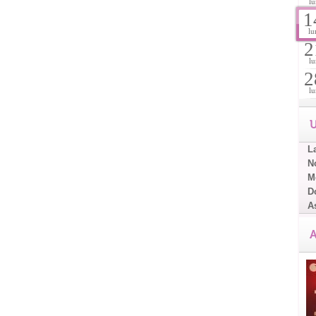
lu
1
lu
2
lu
2
lu
U
L
No
Me
D
A
A